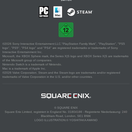
©2026 Sony Interactive Entertainment LLC."PlayStation Family Mark", "PlayStation", "PS5
logo", "PS5", "PS4 logo" and "PS4" are registered trademarks or trademarks of Sony
Interactive Entertainment Inc.
Microsoft, the XBOX Sphere mark, the Series X|S logo and XBOX Series X|S are trademarks
of the Microsoft group of companies.
Nintendo Switch is a trademark of Nintendo.
Mac is a trademark of Apple Inc.
©2026 Valve Corporation. Steam and the Steam logo are trademarks and/or registered
trademarks of Valve Corporation in the U.S. and/or other countries.
© SQUARE ENIX
Square Enix Limited, registriert in England No. 01804186 - Registrierte Niederlassung: 240
Blackfriars Road, London, SE1 8NW.
LOGO ILLUSTRATION:© YOSHITAKA AMANO