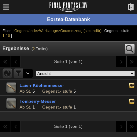
Eorzea-Datenbank
Filter: |
Gegenstände>Werkzeuge>Gourmetzeug (sekundär)
| Gegenst.- stufe :
1-10
|
Ergebnisse
(
2
Treffer)
Seite 1 (von 1)
Laien-Küchenmesser
Ab St.
5
Gegenst.- stufe
5
Tomberry-Messer
Ab St.
1
Gegenst.- stufe
1
Seite 1 (von 1)