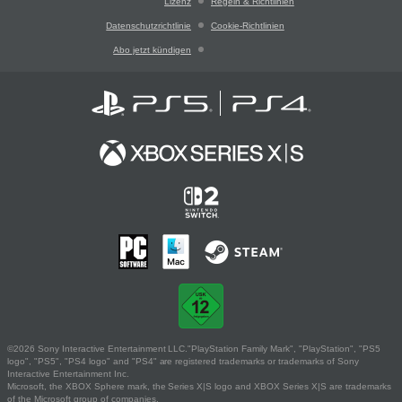
Lizenz
Regeln & Richtlinien
Datenschutzrichtlinie
Cookie-Richtlinien
Abo jetzt kündigen
©2026 Sony Interactive Entertainment LLC."PlayStation Family Mark", "PlayStation", "PS5
logo", "PS5", "PS4 logo" and "PS4" are registered trademarks or trademarks of Sony
Interactive Entertainment Inc.
Microsoft, the XBOX Sphere mark, the Series X|S logo and XBOX Series X|S are trademarks
of the Microsoft group of companies.