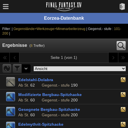
Eorzea-Datenbank
Filter: |
Gegenstände>Werkzeuge>Minenarbeiterzeug
| Gegenst.- stufe :
101-
200
|
Ergebnisse
(
8
Treffer)
Seite 1 (von 1)
Edelstahl-Dolabra
Ab St.
62
Gegenst.- stufe
190
Modifizierte Bergbau-Spitzhacke
Ab St.
60
Gegenst.- stufe
200
Gesegnete Bergbau-Spitzhacke
Ab St.
60
Gegenst.- stufe
200
Edelmythrit-Spitzhacke