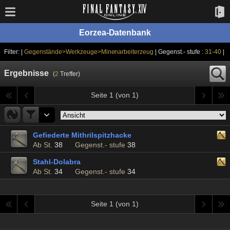
Eorzea-Datenbank
Filter: |
Gegenstände>Werkzeuge>Minenarbeiterzeug
| Gegenst.- stufe :
31-40
|
Ergebnisse
(
2
Treffer)
Seite 1 (von 1)
Gefiederte Mithrilspitzhacke
Ab St.
38
Gegenst.- stufe
38
Stahl-Dolabra
Ab St.
34
Gegenst.- stufe
34
Seite 1 (von 1)