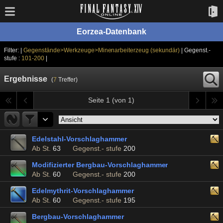
Eorzea-Datenbank
Filter: |
Gegenstände>Werkzeuge>Minenarbeiterzeug (sekundär)
| Gegenst.-
stufe :
101-200
|
Ergebnisse
(
7
Treffer)
Seite 1 (von 1)
Edelstahl-Vorschlaghammer
Ab St.
63
Gegenst.- stufe
200
Modifizierter Bergbau-Vorschlaghammer
Ab St.
60
Gegenst.- stufe
200
Edelmythrit-Vorschlaghammer
Ab St.
60
Gegenst.- stufe
195
Bergbau-Vorschlaghammer