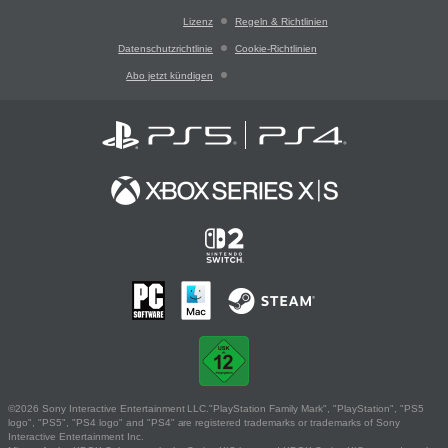
Lizenz
Regeln & Richtlinien
Datenschutzrichtlinie
Cookie-Richtlinien
Abo jetzt kündigen
©2026 Sony Interactive Entertainment LLC."PlayStation Family Mark", "PlayStation", "PS5
logo", "PS5", "PS4 logo" and "PS4" are registered trademarks or trademarks of Sony
Interactive Entertainment Inc.