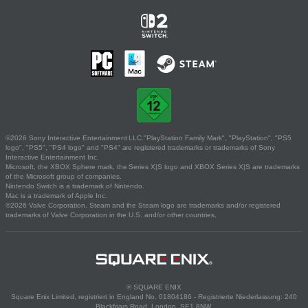
©2026 Sony Interactive Entertainment LLC."PlayStation Family Mark", "PlayStation", "PS5
logo", "PS5", "PS4 logo" and "PS4" are registered trademarks or trademarks of Sony
Interactive Entertainment Inc.
Microsoft, the XBOX Sphere mark, the Series X|S logo and XBOX Series X|S are trademarks
of the Microsoft group of companies.
Nintendo Switch is a trademark of Nintendo.
Mac is a trademark of Apple Inc.
©2026 Valve Corporation. Steam and the Steam logo are trademarks and/or registered
trademarks of Valve Corporation in the U.S. and/or other countries.
© SQUARE ENIX
Square Enix Limited, registriert in England No. 01804186 - Registrierte Niederlassung: 240
Blackfriars Road, London, SE1 8NW.