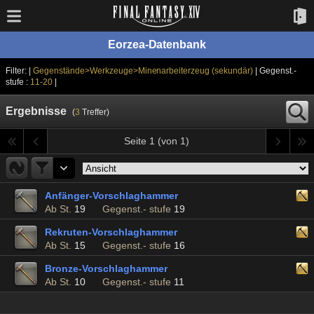
Eorzea-Datenbank
Filter: |
Gegenstände>Werkzeuge>Minenarbeiterzeug (sekundär)
| Gegenst.-
stufe :
11-20
|
Ergebnisse
(
3
Treffer)
Seite 1 (von 1)
Anfänger-Vorschlaghammer
Ab St.
19
Gegenst.- stufe
19
Rekruten-Vorschlaghammer
Ab St.
15
Gegenst.- stufe
16
Bronze-Vorschlaghammer
Ab St.
10
Gegenst.- stufe
11