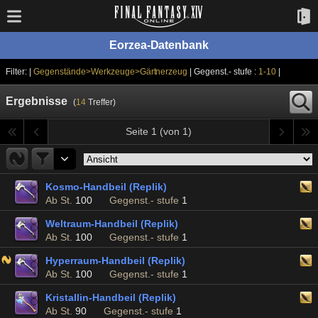
Eorzea-Datenbank
Filter: |
Gegenstände>Werkzeuge>Gärtnerzeug
| Gegenst.- stufe :
1-10
|
Ergebnisse
(
14
Treffer)
Seite 1 (von 1)
Kosmo-Handbeil (Replik)
Ab St.
100
Gegenst.- stufe
1
Weltraum-Handbeil (Replik)
Ab St.
100
Gegenst.- stufe
1
Hyperraum-Handbeil (Replik)
Ab St.
100
Gegenst.- stufe
1
Kristallin-Handbeil (Replik)
Ab St.
90
Gegenst.- stufe
1