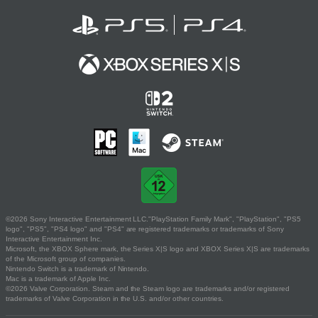
©2026 Sony Interactive Entertainment LLC."PlayStation Family Mark", "PlayStation", "PS5
logo", "PS5", "PS4 logo" and "PS4" are registered trademarks or trademarks of Sony
Interactive Entertainment Inc.
Microsoft, the XBOX Sphere mark, the Series X|S logo and XBOX Series X|S are trademarks
of the Microsoft group of companies.
Nintendo Switch is a trademark of Nintendo.
Mac is a trademark of Apple Inc.
©2026 Valve Corporation. Steam and the Steam logo are trademarks and/or registered
trademarks of Valve Corporation in the U.S. and/or other countries.