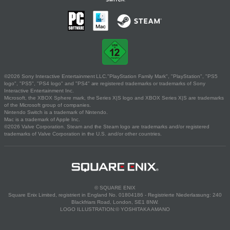
©2026 Sony Interactive Entertainment LLC."PlayStation Family Mark", "PlayStation", "PS5
logo", "PS5", "PS4 logo" and "PS4" are registered trademarks or trademarks of Sony
Interactive Entertainment Inc.
Microsoft, the XBOX Sphere mark, the Series X|S logo and XBOX Series X|S are trademarks
of the Microsoft group of companies.
Nintendo Switch is a trademark of Nintendo.
Mac is a trademark of Apple Inc.
©2026 Valve Corporation. Steam and the Steam logo are trademarks and/or registered
trademarks of Valve Corporation in the U.S. and/or other countries.
© SQUARE ENIX
Square Enix Limited, registriert in England No. 01804186 - Registrierte Niederlassung: 240
Blackfriars Road, London, SE1 8NW.
LOGO ILLUSTRATION:© YOSHITAKA AMANO