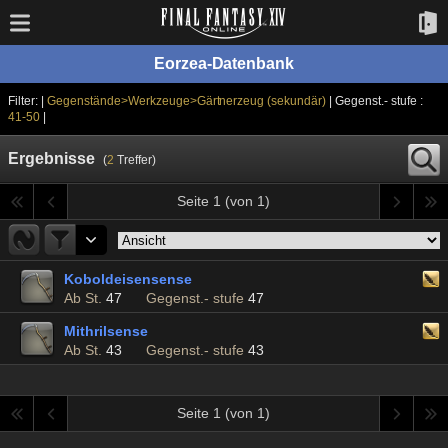
Eorzea-Datenbank
Filter: |
Gegenstände>Werkzeuge>Gärtnerzeug (sekundär)
| Gegenst.- stufe :
41-50
|
Ergebnisse
(
2
Treffer)
Seite 1 (von 1)
Koboldeisensense
Ab St.
47
Gegenst.- stufe
47
Mithrilsense
Ab St.
43
Gegenst.- stufe
43
Seite 1 (von 1)