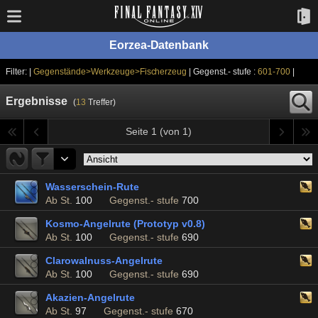
Eorzea-Datenbank
Filter: |
Gegenstände>Werkzeuge>Fischerzeug
| Gegenst.- stufe :
601-700
|
Ergebnisse
(
13
Treffer)
Seite 1 (von 1)
Wasserschein-Rute
Ab St.
100
Gegenst.- stufe
700
Kosmo-Angelrute (Prototyp v0.8)
Ab St.
100
Gegenst.- stufe
690
Clarowalnuss-Angelrute
Ab St.
100
Gegenst.- stufe
690
Akazien-Angelrute
Ab St.
97
Gegenst.- stufe
670