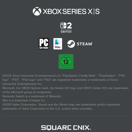
©2026 Sony Interactive Entertainment LLC."PlayStation Family Mark", "PlayStation", "PS5
logo", "PS5", "PS4 logo" and "PS4" are registered trademarks or trademarks of Sony
Interactive Entertainment Inc.
Microsoft, the XBOX Sphere mark, the Series X|S logo and XBOX Series X|S are trademarks
of the Microsoft group of companies.
Nintendo Switch is a trademark of Nintendo.
Mac is a trademark of Apple Inc.
©2026 Valve Corporation. Steam and the Steam logo are trademarks and/or registered
trademarks of Valve Corporation in the U.S. and/or other countries.