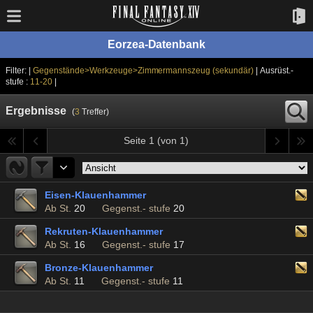
Eorzea-Datenbank
Filter: |
Gegenstände>Werkzeuge>Zimmermannszeug (sekundär)
| Ausrüst.-
stufe :
11-20
|
Ergebnisse
(
3
Treffer)
Seite 1 (von 1)
Eisen-Klauenhammer
Ab St.
20
Gegenst.- stufe
20
Rekruten-Klauenhammer
Ab St.
16
Gegenst.- stufe
17
Bronze-Klauenhammer
Ab St.
11
Gegenst.- stufe
11