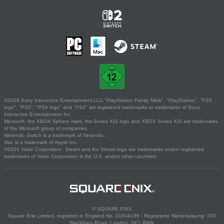
©2026 Sony Interactive Entertainment LLC."PlayStation Family Mark", "PlayStation", "PS5
logo", "PS5", "PS4 logo" and "PS4" are registered trademarks or trademarks of Sony
Interactive Entertainment Inc.
Microsoft, the XBOX Sphere mark, the Series X|S logo and XBOX Series X|S are trademarks
of the Microsoft group of companies.
Nintendo Switch is a trademark of Nintendo.
Mac is a trademark of Apple Inc.
©2026 Valve Corporation. Steam and the Steam logo are trademarks and/or registered
trademarks of Valve Corporation in the U.S. and/or other countries.
© SQUARE ENIX
Square Enix Limited, registriert in England No. 01804186 - Registrierte Niederlassung: 240
Blackfriars Road, London, SE1 8NW.