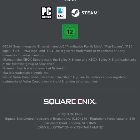
©2026 Sony Interactive Entertainment LLC."PlayStation Family Mark", "PlayStation", "PS5
logo", "PS5", "PS4 logo" and "PS4" are registered trademarks or trademarks of Sony
Interactive Entertainment Inc.
Microsoft, the XBOX Sphere mark, the Series X|S logo and XBOX Series X|S are trademarks
of the Microsoft group of companies.
Nintendo Switch is a trademark of Nintendo.
Mac is a trademark of Apple Inc.
©2026 Valve Corporation. Steam and the Steam logo are trademarks and/or registered
trademarks of Valve Corporation in the U.S. and/or other countries.
© SQUARE ENIX
Square Enix Limited, registriert in England No. 01804186 - Registrierte Niederlassung: 240
Blackfriars Road, London, SE1 8NW.
LOGO ILLUSTRATION:© YOSHITAKA AMANO