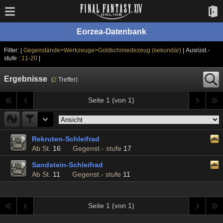
Eorzea-Datenbank
Filter: |
Gegenstände>Werkzeuge>Goldschmiedezeug (sekundär)
| Ausrüst.-
stufe :
11-20
|
Ergebnisse
(
2
Treffer)
Seite 1 (von 1)
Rekruten-Schleifrad
Ab St.
16
Gegenst.- stufe
17
Sandstein-Schleifrad
Ab St.
11
Gegenst.- stufe
11
Seite 1 (von 1)