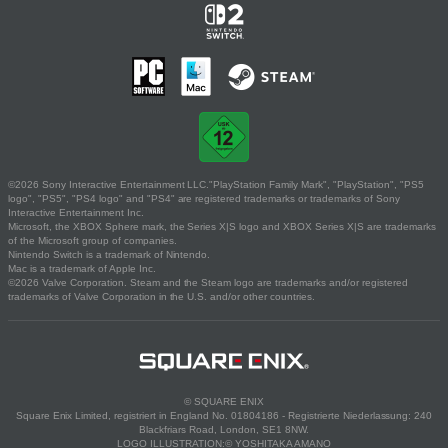
©2026 Sony Interactive Entertainment LLC."PlayStation Family Mark", "PlayStation", "PS5
logo", "PS5", "PS4 logo" and "PS4" are registered trademarks or trademarks of Sony
Interactive Entertainment Inc.
Microsoft, the XBOX Sphere mark, the Series X|S logo and XBOX Series X|S are trademarks
of the Microsoft group of companies.
Nintendo Switch is a trademark of Nintendo.
Mac is a trademark of Apple Inc.
©2026 Valve Corporation. Steam and the Steam logo are trademarks and/or registered
trademarks of Valve Corporation in the U.S. and/or other countries.
© SQUARE ENIX
Square Enix Limited, registriert in England No. 01804186 - Registrierte Niederlassung: 240
Blackfriars Road, London, SE1 8NW.
LOGO ILLUSTRATION:© YOSHITAKA AMANO