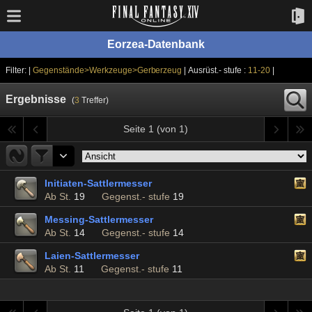
Eorzea-Datenbank
Filter: |
Gegenstände>Werkzeuge>Gerberzeug
| Ausrüst.- stufe :
11-20
|
Ergebnisse
(
3
Treffer)
Seite 1 (von 1)
Initiaten-Sattlermesser
Ab St.
19
Gegenst.- stufe
19
Messing-Sattlermesser
Ab St.
14
Gegenst.- stufe
14
Laien-Sattlermesser
Ab St.
11
Gegenst.- stufe
11