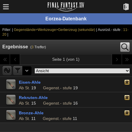
Eorzea-Datenbank
Filter: |
Gegenstände>Werkzeuge>Gerberzeug (sekundär)
| Ausrüst.- stufe :
11-
20
|
Ergebnisse
(
3
Treffer)
Seite 1 (von 1)
Eisen-Ahle
Ab St.
19
Gegenst.- stufe
19
Rekruten-Ahle
Ab St.
15
Gegenst.- stufe
16
Bronze-Ahle
Ab St.
11
Gegenst.- stufe
11