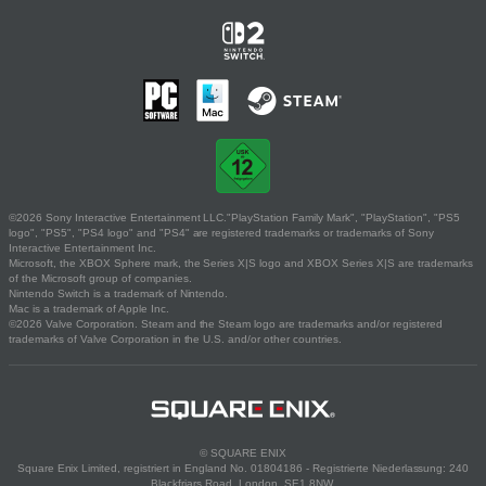
©2026 Sony Interactive Entertainment LLC."PlayStation Family Mark", "PlayStation", "PS5
logo", "PS5", "PS4 logo" and "PS4" are registered trademarks or trademarks of Sony
Interactive Entertainment Inc.
Microsoft, the XBOX Sphere mark, the Series X|S logo and XBOX Series X|S are trademarks
of the Microsoft group of companies.
Nintendo Switch is a trademark of Nintendo.
Mac is a trademark of Apple Inc.
©2026 Valve Corporation. Steam and the Steam logo are trademarks and/or registered
trademarks of Valve Corporation in the U.S. and/or other countries.
© SQUARE ENIX
Square Enix Limited, registriert in England No. 01804186 - Registrierte Niederlassung: 240
Blackfriars Road, London, SE1 8NW.