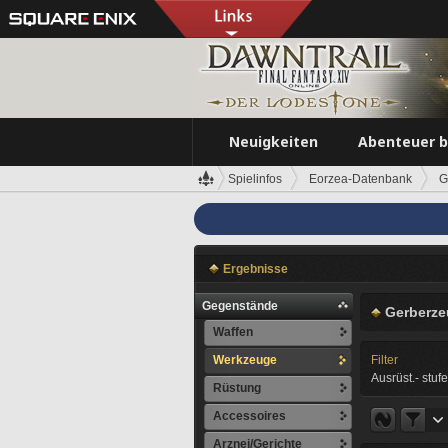
Neuigkeiten
Abenteuer 
Spielinfos
Eorzea-Datenbank
G
Ergebnisse
Gegenstände
Gerberze
Waffen
Werkzeuge
Filter
Ausrüst.- stufe
Rüstung
Accessoires
Arznei/Gerichte