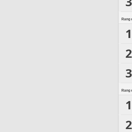
3
Rang d
1
2
3
Rang d
1
2