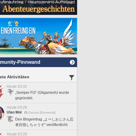
munity-Pinnwand
te Aktivitäten
Heute 03:32
„Semper Fi3“ (Gilgamesh) wurde
gegründet.
Heute 03:29
Ulan Mol
Garuda [Elemental]
Den Blogeintrag „よーしおじさん忍
者目指しちゃうぞ“ veröffentlicht.
Heute 03:28