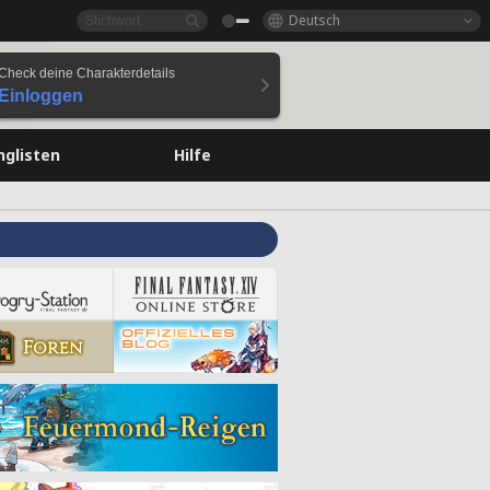
Deutsch
Check deine Charakterdetails
Einloggen
nglisten
Hilfe