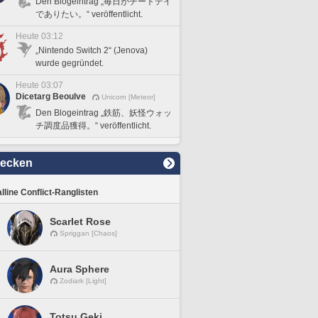
Den Blogeintrag „毎日がチートデイ
でありたい。“ veröffentlicht.
Heute 03:12
„Nintendo Switch 2“ (Jenova)
wurde gegründet.
Heute 03:07
Dicetarg Beoulve
Unicorn [Meteor]
Den Blogeintrag „鉄筋、妖怪ウォッ
チ調度品獲得。“ veröffentlicht.
decken
lline Conflict-Ranglisten
Scarlet Rose
Spriggan [Chaos]
Aura Sphere
Zodiark [Light]
Totsu Geki