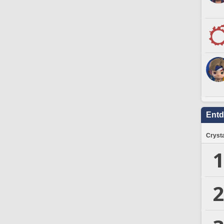
Ent
Crysta
1
2