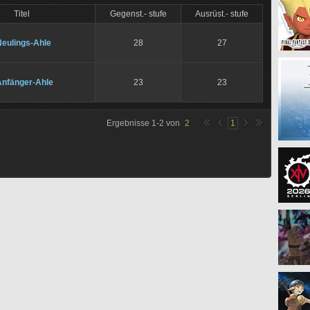
Titel
Gegenst.- stufe
Ausrüst.- stufe
Neulings-Ahle
28
27
Anfänger-Ahle
23
23
Ergebnisse
1
-
2
von
2
1