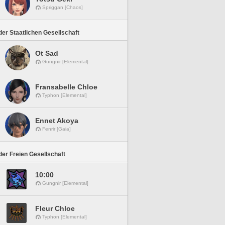
Spriggan [Chaos]
er Staatlichen Gesellschaft
Ot Sad
Gungnir [Elemental]
Fransabelle Chloe
Typhon [Elemental]
Ennet Akoya
Fenrir [Gaia]
er Freien Gesellschaft
10:00
Gungnir [Elemental]
Fleur Chloe
Typhon [Elemental]