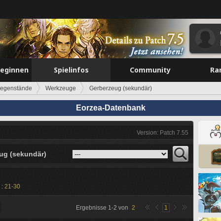
beginnen
Spielinfos
Community
Ra
egenstände
Werkzeuge
Gerberzeug (sekundär)
Eorzea-Datenbank
Version: Patch 7.55
ug (sekundär)
 :
21-30
Ergebnisse
1
-
2
von
2
1