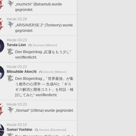
„muchichi“ (Bahamut) wurde
gegründet.
Heute 03:28
„ARISAVERSE 2“ (Tonberry) wurde
gegründet.
Heute 03:23
Turuta Lion
Zeromus [Meteor]
Den Blogeintrag „紅蓮ももう少し“
veröffentlicht.
Heute 03:22
Mitsuhide Akechi
Unicorn [Meteor]
Den Blogeintrag „「世界最強」が集
う都市の心理学 — 生成AIと「ギス
ギス解消と開発コスト」を対話・検
討してみた“ veröffentlicht.
Heute 03:20
„Nomad“ (Ultima) wurde gegründet.
Heute 03:16
Somei Yoshino
Atomos [Elemental]