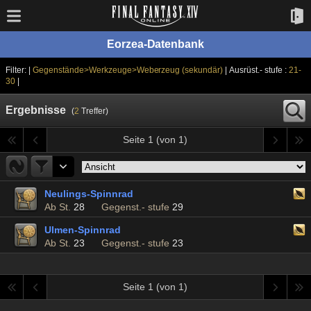
Eorzea-Datenbank
Filter: |
Gegenstände>Werkzeuge>Weberzeug (sekundär)
| Ausrüst.- stufe :
21-
30
|
Ergebnisse
(
2
Treffer)
Seite 1 (von 1)
Neulings-Spinnrad
Ab St.
28
Gegenst.- stufe
29
Ulmen-Spinnrad
Ab St.
23
Gegenst.- stufe
23
Seite 1 (von 1)