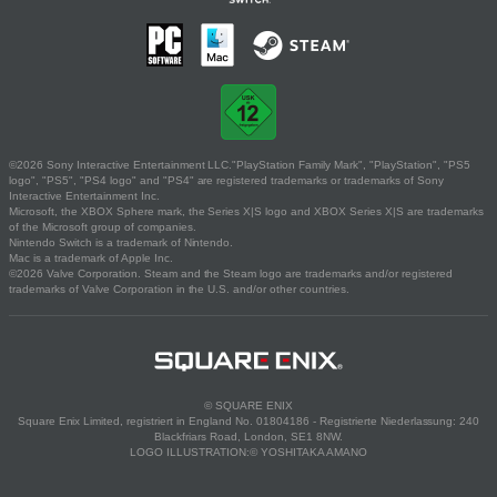
©2026 Sony Interactive Entertainment LLC."PlayStation Family Mark", "PlayStation", "PS5
logo", "PS5", "PS4 logo" and "PS4" are registered trademarks or trademarks of Sony
Interactive Entertainment Inc.
Microsoft, the XBOX Sphere mark, the Series X|S logo and XBOX Series X|S are trademarks
of the Microsoft group of companies.
Nintendo Switch is a trademark of Nintendo.
Mac is a trademark of Apple Inc.
©2026 Valve Corporation. Steam and the Steam logo are trademarks and/or registered
trademarks of Valve Corporation in the U.S. and/or other countries.
© SQUARE ENIX
Square Enix Limited, registriert in England No. 01804186 - Registrierte Niederlassung: 240
Blackfriars Road, London, SE1 8NW.
LOGO ILLUSTRATION:© YOSHITAKA AMANO