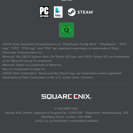
©2026 Sony Interactive Entertainment LLC."PlayStation Family Mark", "PlayStation", "PS5
logo", "PS5", "PS4 logo" and "PS4" are registered trademarks or trademarks of Sony
Interactive Entertainment Inc.
Microsoft, the XBOX Sphere mark, the Series X|S logo and XBOX Series X|S are trademarks
of the Microsoft group of companies.
Nintendo Switch is a trademark of Nintendo.
Mac is a trademark of Apple Inc.
©2026 Valve Corporation. Steam and the Steam logo are trademarks and/or registered
trademarks of Valve Corporation in the U.S. and/or other countries.
© SQUARE ENIX
Square Enix Limited, registriert in England No. 01804186 - Registrierte Niederlassung: 240
Blackfriars Road, London, SE1 8NW.
LOGO ILLUSTRATION:© YOSHITAKA AMANO