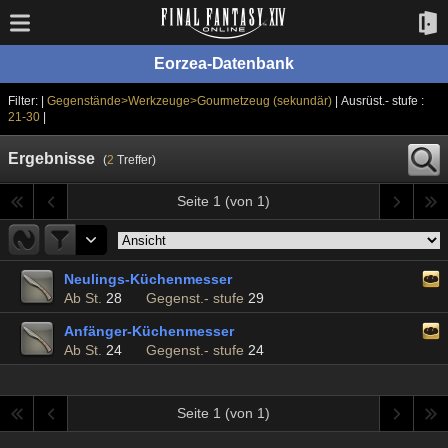
Eorzea-Datenbank
Filter: |
Gegenstände>Werkzeuge>Gourmetzeug (sekundär)
| Ausrüst.- stufe :
21-30
|
Ergebnisse
(
2
Treffer)
Seite 1 (von 1)
Neulings-Küchenmesser
Ab St.
28
Gegenst.- stufe
29
Anfänger-Küchenmesser
Ab St.
24
Gegenst.- stufe
24
Seite 1 (von 1)