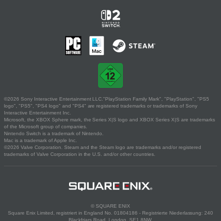
©2026 Sony Interactive Entertainment LLC."PlayStation Family Mark", "PlayStation", "PS5
logo", "PS5", "PS4 logo" and "PS4" are registered trademarks or trademarks of Sony
Interactive Entertainment Inc.
Microsoft, the XBOX Sphere mark, the Series X|S logo and XBOX Series X|S are trademarks
of the Microsoft group of companies.
Nintendo Switch is a trademark of Nintendo.
Mac is a trademark of Apple Inc.
©2026 Valve Corporation. Steam and the Steam logo are trademarks and/or registered
trademarks of Valve Corporation in the U.S. and/or other countries.
© SQUARE ENIX
Square Enix Limited, registriert in England No. 01804186 - Registrierte Niederlassung: 240
Blackfriars Road, London, SE1 8NW.