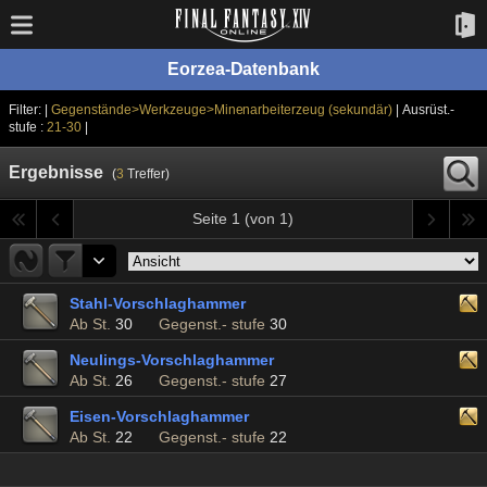
Eorzea-Datenbank
Filter: |
Gegenstände>Werkzeuge>Minenarbeiterzeug (sekundär)
| Ausrüst.-
stufe :
21-30
|
Ergebnisse
(
3
Treffer)
Seite 1 (von 1)
Stahl-Vorschlaghammer
Ab St.
30
Gegenst.- stufe
30
Neulings-Vorschlaghammer
Ab St.
26
Gegenst.- stufe
27
Eisen-Vorschlaghammer
Ab St.
22
Gegenst.- stufe
22