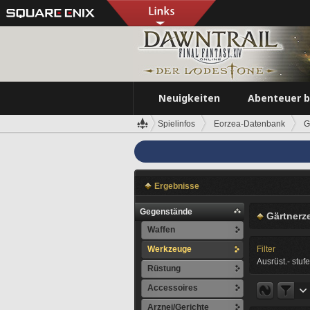
Neuigkeiten
Abenteuer 
Spielinfos
Eorzea-Datenbank
G
Ergebnisse
Gegenstände
Gärtnerz
Waffen
Werkzeuge
Filter
Ausrüst.- stufe
Rüstung
Accessoires
Arznei/Gerichte