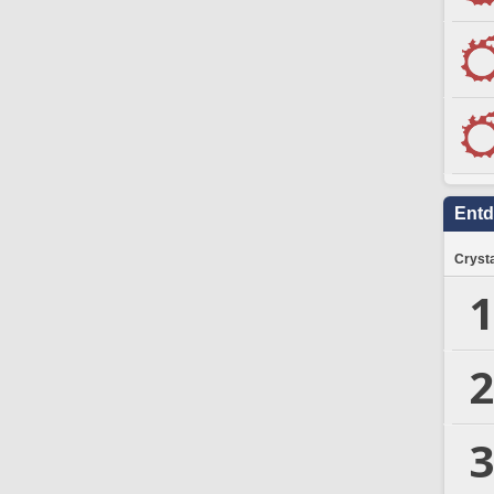
Ent
Crysta
1
2
3