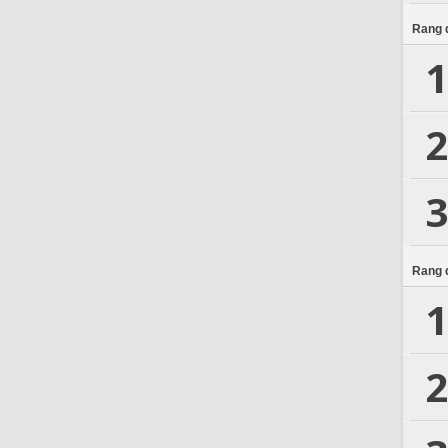
Rang d
1
2
3
Rang d
1
2