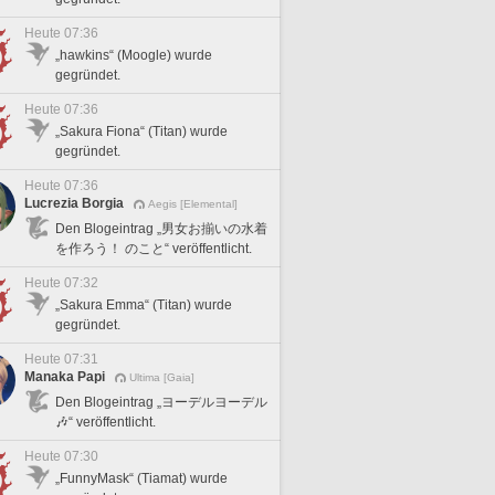
Heute 07:36
„hawkins“ (Moogle) wurde
gegründet.
Heute 07:36
„Sakura Fiona“ (Titan) wurde
gegründet.
Heute 07:36
Lucrezia Borgia
Aegis [Elemental]
Den Blogeintrag „男女お揃いの水着
を作ろう！ のこと“ veröffentlicht.
Heute 07:32
„Sakura Emma“ (Titan) wurde
gegründet.
Heute 07:31
Manaka Papi
Ultima [Gaia]
Den Blogeintrag „ヨーデルヨーデル
🎶“ veröffentlicht.
Heute 07:30
„FunnyMask“ (Tiamat) wurde