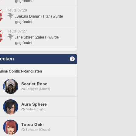
gegründet.
Heute 07:28
„Sakura Diana“ (Titan) wurde
gegründet.
Heute 07:27
„The Shire“ (Zalera) wurde
gegründet.
decken
lline Conflict-Ranglisten
Scarlet Rose
Spriggan [Chaos]
Aura Sphere
Zodiark [Light]
Totsu Geki
Spriggan [Chaos]