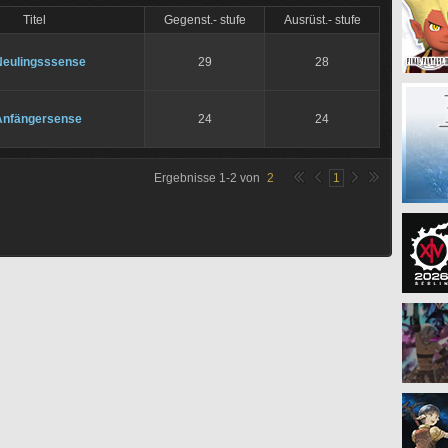
Titel
Gegenst.- stufe
Ausrüst.- stufe
Neulingsssense
29
28
Anfängersense
24
24
Ergebnisse
1
-
2
von
2
1