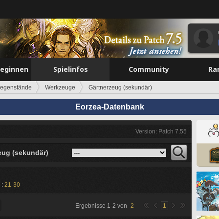
beginnen
Spielinfos
Community
Ra
egenstände
Werkzeuge
Gärtnerzeug (sekundär)
Eorzea-Datenbank
Version: Patch 7.55
eug (sekundär)
 :
21-30
Ergebnisse
1
-
2
von
2
1