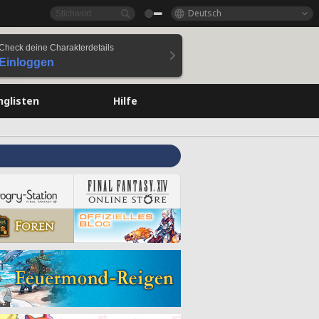
Deutsch
Check deine Charakterdetails
Einloggen
nglisten
Hilfe