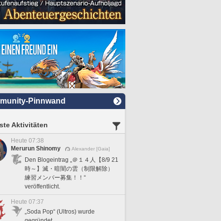
munity-Pinnwand
te Aktivitäten
Heute 07:38
Merurun Shinomy
Alexander [Gaia]
Den Blogeintrag „＠１４人【8/9 21
時～】滅・暗闇の雲（制限解除）
練習メンバー募集！！“
veröffentlicht.
Heute 07:37
„Soda Pop“ (Ultros) wurde
gegründet.