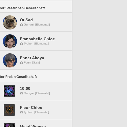
er Staatlichen Gesellschaft
Ot Sad
Gungnir [Elemental]
Fransabelle Chloe
Typhon [Elemental]
Ennet Akoya
Fenrir [Gaia]
er Freien Gesellschaft
10:00
Gungnir [Elemental]
Fleur Chloe
Typhon [Elemental]
Metal Woman