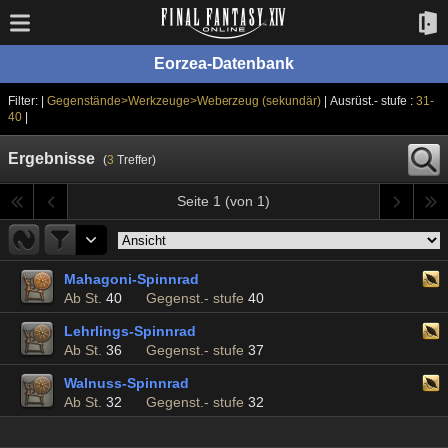
Eorzea-Datenbank
Filter: |
Gegenstände>Werkzeuge>Weberzeug (sekundär)
| Ausrüst.- stufe :
31-
40
|
Ergebnisse
(
3
Treffer)
Seite 1 (von 1)
Mahagoni-Spinnrad
Ab St.
40
Gegenst.- stufe
40
Lehrlings-Spinnrad
Ab St.
36
Gegenst.- stufe
37
Walnuss-Spinnrad
Ab St.
32
Gegenst.- stufe
32