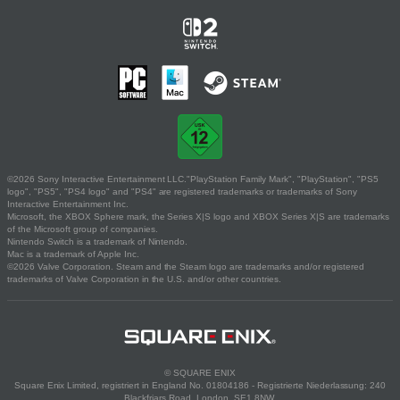
©2026 Sony Interactive Entertainment LLC."PlayStation Family Mark", "PlayStation", "PS5
logo", "PS5", "PS4 logo" and "PS4" are registered trademarks or trademarks of Sony
Interactive Entertainment Inc.
Microsoft, the XBOX Sphere mark, the Series X|S logo and XBOX Series X|S are trademarks
of the Microsoft group of companies.
Nintendo Switch is a trademark of Nintendo.
Mac is a trademark of Apple Inc.
©2026 Valve Corporation. Steam and the Steam logo are trademarks and/or registered
trademarks of Valve Corporation in the U.S. and/or other countries.
© SQUARE ENIX
Square Enix Limited, registriert in England No. 01804186 - Registrierte Niederlassung: 240
Blackfriars Road, London, SE1 8NW.