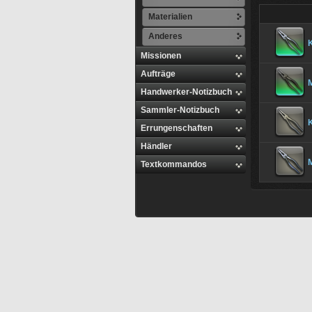
Materialien
Anderes
Missionen
Aufträge
M
Handwerker-Notizbuch
Sammler-Notizbuch
Errungenschaften
Händler
M
Textkommandos