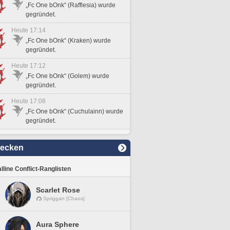
„Fc One bOnk“ (Rafflesia) wurde
gegründet.
Heute 17:14
„Fc One bOnk“ (Kraken) wurde
gegründet.
Heute 17:12
„Fc One bOnk“ (Golem) wurde
gegründet.
Heute 17:08
„Fc One bOnk“ (Cuchulainn) wurde
gegründet.
decken
lline Conflict-Ranglisten
Scarlet Rose
Spriggan [Chaos]
Aura Sphere