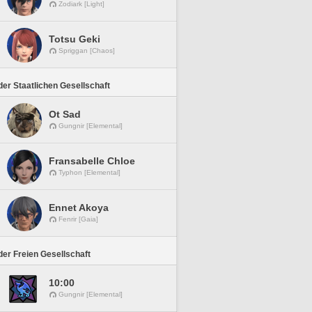
Zodiark [Light]
Totsu Geki
Spriggan [Chaos]
er Staatlichen Gesellschaft
Ot Sad
Gungnir [Elemental]
Fransabelle Chloe
Typhon [Elemental]
Ennet Akoya
Fenrir [Gaia]
er Freien Gesellschaft
10:00
Gungnir [Elemental]