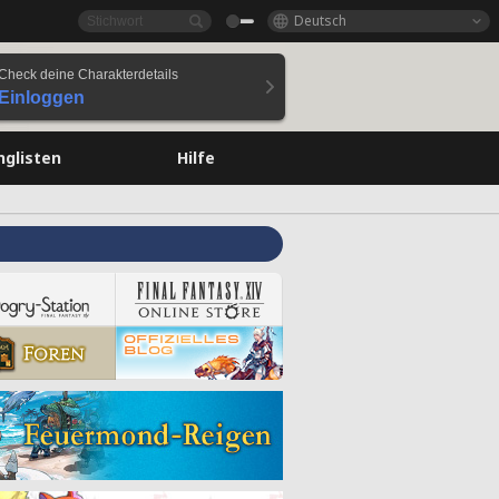
Deutsch
Check deine Charakterdetails
Einloggen
nglisten
Hilfe