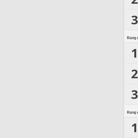
3
Rang d
1
2
3
Rang d
1