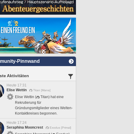
munity-Pinnwand
te Aktivitäten
Heute 17:31
Elise Wettin
Titan [Mana]
Elise Wettin (
Titan) hat eine
Rekrutierung für
Gründungsmitglieder eines Welten-
Kontaktkreises begonnen.
Heute 17:24
Seraphina Mooncrest
Exodus [Primal]