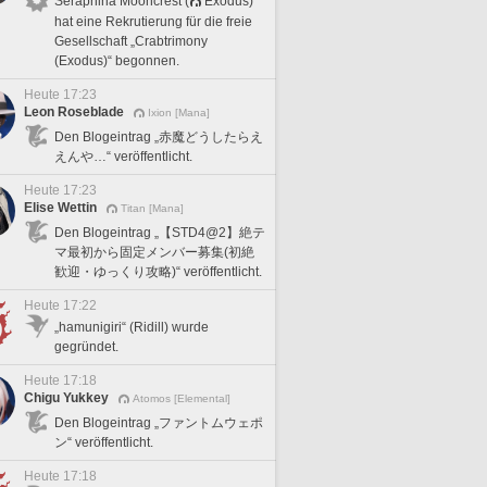
Seraphina Mooncrest (
Exodus)
hat eine Rekrutierung für die freie
Gesellschaft „Crabtrimony
(Exodus)“ begonnen.
Heute 17:23
Leon Roseblade
Ixion [Mana]
Den Blogeintrag „赤魔どうしたらえ
えんや…“ veröffentlicht.
Heute 17:23
Elise Wettin
Titan [Mana]
Den Blogeintrag „【STD4@2】絶テ
マ最初から固定メンバー募集(初絶
歓迎・ゆっくり攻略)“ veröffentlicht.
Heute 17:22
„hamunigiri“ (Ridill) wurde
gegründet.
Heute 17:18
Chigu Yukkey
Atomos [Elemental]
Den Blogeintrag „ファントムウェポ
ン“ veröffentlicht.
Heute 17:18