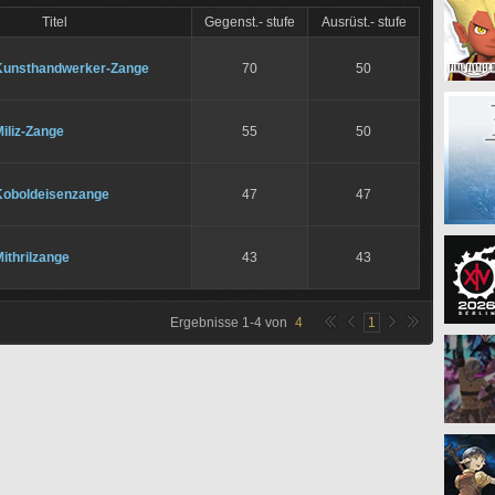
Titel
Gegenst.- stufe
Ausrüst.- stufe
Kunsthandwerker-Zange
70
50
iliz-Zange
55
50
Koboldeisenzange
47
47
ithrilzange
43
43
Ergebnisse
1
-
4
von
4
1