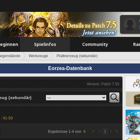
beginnen
Spielinfos
Community
Ra
egenstände
Werkzeuge
Plattnerzeug (sekundär)
Eorzea-Datenbank
Version: Patch 7.55
zeug (sekundär)
 :
41-50
Ergebnisse
1
-
4
von
4
1