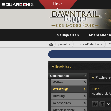
Neuigkeiten
Abenteuer 
Spielinfos
Eorzea-Datenbank
G
Ergebnisse
Gegenstände
Plattner
Waffen
Werkzeuge
Filter
Ausrüst.- stufe
Rüstung
Accessoires
Arznei/Gerichte