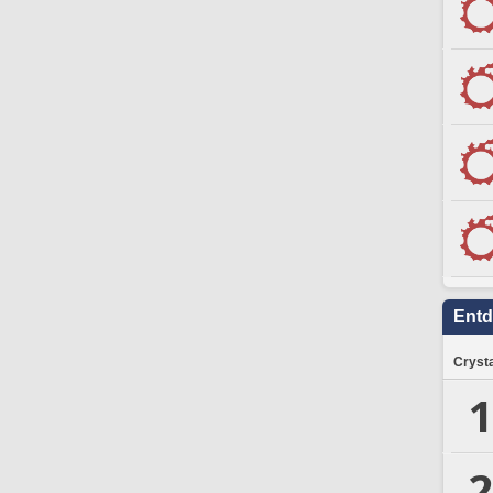
Ent
Crysta
1
2