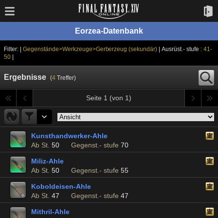
Eorzea-Datenbank
Filter: |
Gegenstände>Werkzeuge>Gerberzeug (sekundär)
| Ausrüst.- stufe :
41-
50
|
Ergebnisse
(
4
Treffer)
Seite 1 (von 1)
Kunsthandwerker-Ahle
Ab St.
50
Gegenst.- stufe
70
Miliz-Ahle
Ab St.
50
Gegenst.- stufe
55
Koboldeisen-Ahle
Ab St.
47
Gegenst.- stufe
47
Mithril-Ahle