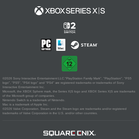
©2026 Sony Interactive Entertainment LLC."PlayStation Family Mark", "PlayStation", "PS5
logo", "PS5", "PS4 logo" and "PS4" are registered trademarks or trademarks of Sony
Interactive Entertainment Inc.
Microsoft, the XBOX Sphere mark, the Series X|S logo and XBOX Series X|S are trademarks
of the Microsoft group of companies.
Nintendo Switch is a trademark of Nintendo.
Mac is a trademark of Apple Inc.
©2026 Valve Corporation. Steam and the Steam logo are trademarks and/or registered
trademarks of Valve Corporation in the U.S. and/or other countries.