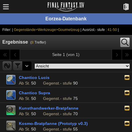
Eorzea-Datenbank
Filter: |
Gegenstände>Werkzeuge>Gourmetzeug
| Ausrüst.- stufe :
41-50
|
Ergebnisse
(
8
Treffer)
Seite 1 (von 1)
Chantico Lucis
Ab St.
50
Gegenst.- stufe
90
Chantico Supra
Ab St.
50
Gegenst.- stufe
75
Kunsthandwerker-Bratpfanne
Ab St.
50
Gegenst.- stufe
70
Kosmo-Bratpfanne (Prototyp v0.3)
Ab St.
50
Gegenst.- stufe
55