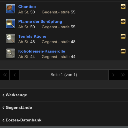
Chantico
Ab St.
50
Gegenst.- stufe
55
Pfanne der Schöpfung
Ab St.
50
Gegenst.- stufe
55
Teufels Küche
Ab St.
48
Gegenst.- stufe
48
Koboldeisen-Kasserolle
Ab St.
44
Gegenst.- stufe
44
Seite 1 (von 1)
Werkzeuge
Gegenstände
Eorzea-Datenbank