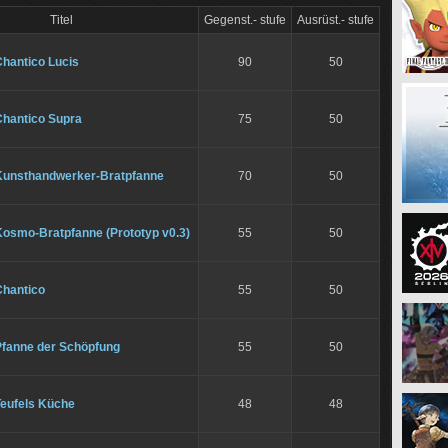
Titel
Gegenst.- stufe
Ausrüst.- stufe
Chantico Lucis
90
50
Chantico Supra
75
50
Kunsthandwerker-Bratpfanne
70
50
Kosmo-Bratpfanne (Prototyp v0.3)
55
50
Chantico
55
50
Pfanne der Schöpfung
55
50
Teufels Küche
48
48