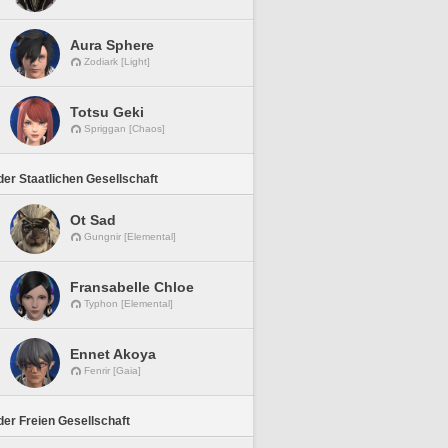
Aura Sphere
Zodiark [Light]
Totsu Geki
Spriggan [Chaos]
er Staatlichen Gesellschaft
Ot Sad
Gungnir [Elemental]
Fransabelle Chloe
Typhon [Elemental]
Ennet Akoya
Fenrir [Gaia]
er Freien Gesellschaft