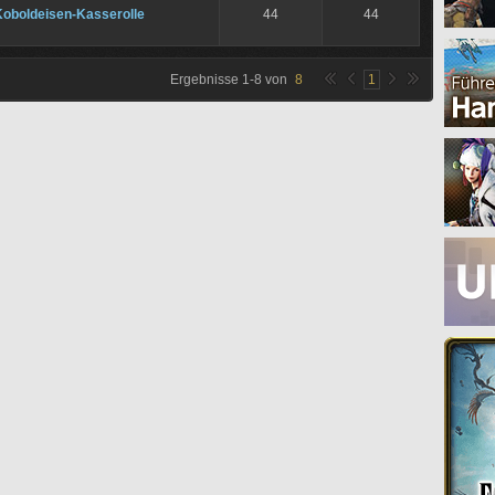
Koboldeisen-Kasserolle
44
44
Ergebnisse
1
-
8
von
8
1