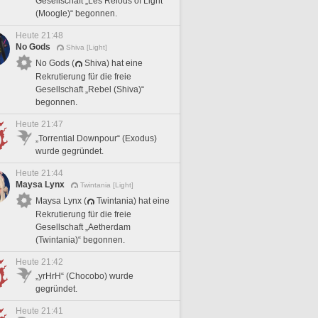
Gesellschaft „Les Relous of Light
(Moogle)“ begonnen.
Heute 21:48
No Gods
Shiva [Light]
No Gods (
Shiva) hat eine
Rekrutierung für die freie
Gesellschaft „Rebel (Shiva)“
begonnen.
Heute 21:47
„Torrential Downpour“ (Exodus)
wurde gegründet.
Heute 21:44
Maysa Lynx
Twintania [Light]
Maysa Lynx (
Twintania) hat eine
Rekrutierung für die freie
Gesellschaft „Aetherdam
(Twintania)“ begonnen.
Heute 21:42
„yrHrH“ (Chocobo) wurde
gegründet.
Heute 21:41