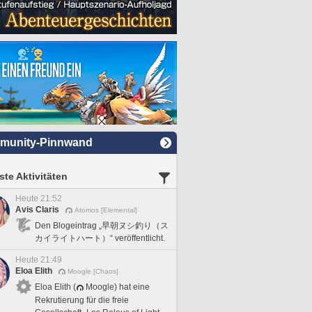
munity-Pinnwand
te Aktivitäten
Heute 21:52
Avis Claris
Atomos [Elemental]
Den Blogeintrag „早朝ヌシ釣り（ス
カイライトハート）“ veröffentlicht.
Heute 21:49
Eloa Elith
Moogle [Chaos]
Eloa Elith (
Moogle) hat eine
Rekrutierung für die freie