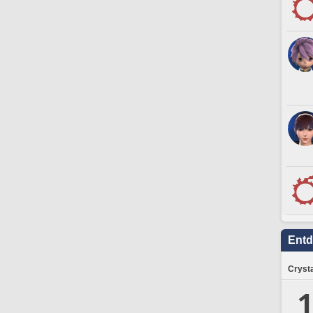
Ent
Crysta
1