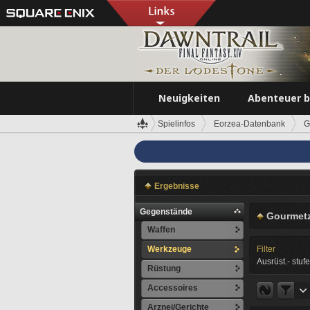
Neuigkeiten
Abenteuer 
Spielinfos
Eorzea-Datenbank
G
Ergebnisse
Gegenstände
Gourmet
Waffen
Werkzeuge
Filter
Ausrüst.- stufe
Rüstung
Accessoires
Arznei/Gerichte