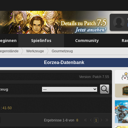
beginnen
Spielinfos
Community
Ra
egenstände
Werkzeuge
Gourmetzeug
Eorzea-Datenbank
Version: Patch 7.55
zeug
 :
41-50
Ergebnisse
1
-
8
von
8
1