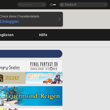
Deutsch
Check deine Charakterdetails
Einloggen
nglisten
Hilfe