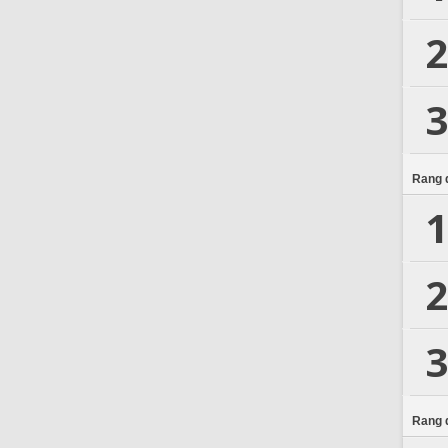
2
3
Rang d
1
2
3
Rang d