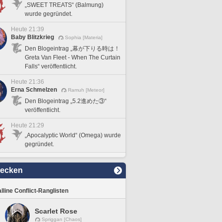
„SWEET TREATS“ (Balmung)
wurde gegründet.
Heute 21:39
Baby Blitzkrieg
Sophia [Materia]
Den Blogeintrag „幕が下りる時は！
Greta Van Fleet - When The Curtain
Falls“ veröffentlicht.
Heute 21:36
Erna Schmelzen
Ramuh [Meteor]
Den Blogeintrag „5.2進めた③“
veröffentlicht.
Heute 21:29
„Apocalyptic World“ (Omega) wurde
gegründet.
decken
lline Conflict-Ranglisten
Scarlet Rose
Spriggan [Chaos]