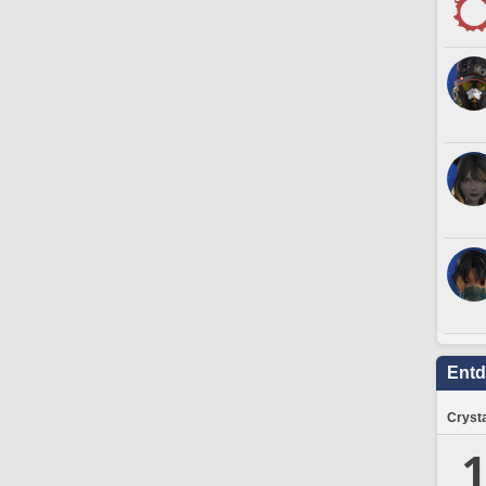
Ent
Crysta
1