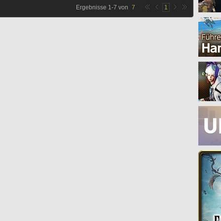
Ergebnisse
1
-
7
von
7
1