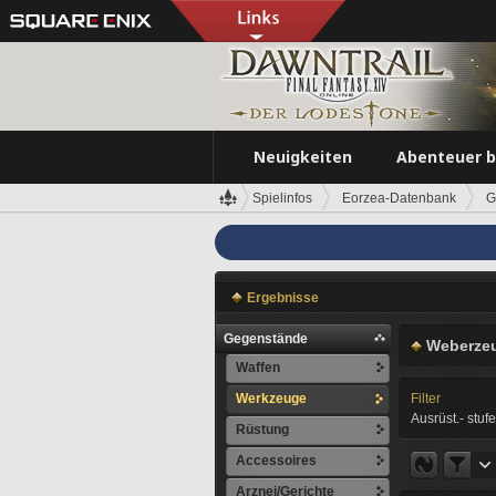
Neuigkeiten
Abenteuer 
Spielinfos
Eorzea-Datenbank
G
Ergebnisse
Gegenstände
Weberzeu
Waffen
Werkzeuge
Filter
Ausrüst.- stufe
Rüstung
Accessoires
Arznei/Gerichte