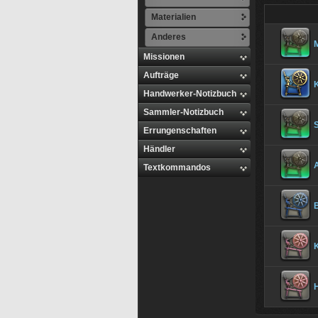
Materialien
Anderes
M
Missionen
Aufträge
Handwerker-Notizbuch
Sammler-Notizbuch
Errungenschaften
Händler
A
Textkommandos
H