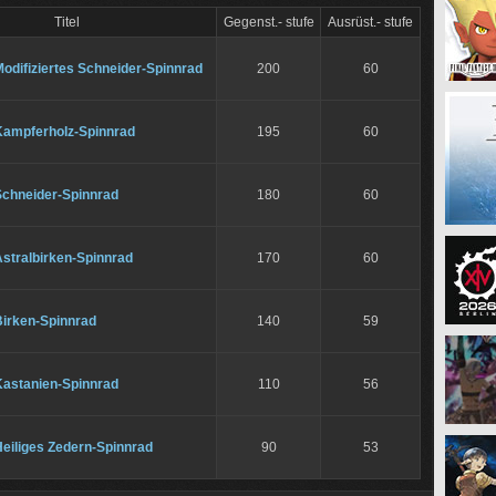
Titel
Gegenst.- stufe
Ausrüst.- stufe
odifiziertes Schneider-Spinnrad
200
60
Kampferholz-Spinnrad
195
60
Schneider-Spinnrad
180
60
stralbirken-Spinnrad
170
60
Birken-Spinnrad
140
59
Kastanien-Spinnrad
110
56
eiliges Zedern-Spinnrad
90
53