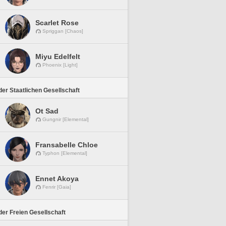
Scarlet Rose
Spriggan [Chaos]
Miyu Edelfelt
Phoenix [Light]
er Staatlichen Gesellschaft
Ot Sad
Gungnir [Elemental]
Fransabelle Chloe
Typhon [Elemental]
Ennet Akoya
Fenrir [Gaia]
er Freien Gesellschaft