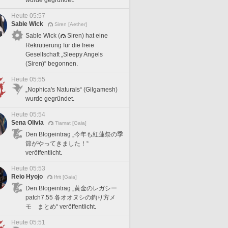
wurde gegründet.
Heute 05:57
Sable Wick
Siren [Aether]
Sable Wick (
Siren) hat eine
Rekrutierung für die freie
Gesellschaft „Sleepy Angels
(Siren)“ begonnen.
Heute 05:55
„Nophica's Naturals“ (Gilgamesh)
wurde gegründet.
Heute 05:54
Sena Olivia
Tiamat [Gaia]
Den Blogeintrag „今年も紅蓮祭の季
節がやってきました！“
veröffentlicht.
Heute 05:53
Reio Hyojo
Ifrit [Gaia]
Den Blogeintrag „黄金のレガシー
patch7.55 各オオヌシの釣り方メ
モ まとめ“ veröffentlicht.
Heute 05:51