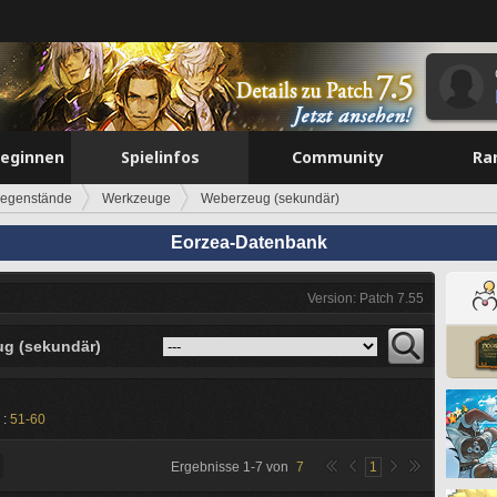
beginnen
Spielinfos
Community
Ra
egenstände
Werkzeuge
Weberzeug (sekundär)
Eorzea-Datenbank
Version: Patch 7.55
g (sekundär)
 :
51-60
Ergebnisse
1
-
7
von
7
1