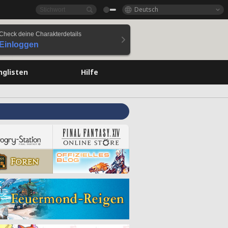
Deutsch
Check deine Charakterdetails
Einloggen
nglisten
Hilfe