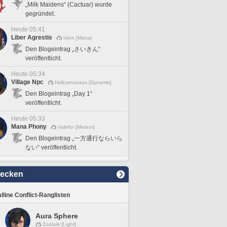
„Milk Maidens“ (Cactuar) wurde
gegründet.
Heute 05:41
Liber Agrestis
Ixion [Mana]
Den Blogeintrag „さいきん“
veröffentlicht.
Heute 05:34
Village Npc
Halicarnassus [Dynamis]
Den Blogeintrag „Day 1“
veröffentlicht.
Heute 05:33
Mana Phony
Valefor [Meteor]
Den Blogeintrag „一方通行ならいら
ない“ veröffentlicht.
decken
lline Conflict-Ranglisten
Aura Sphere
Zodiark [Light]