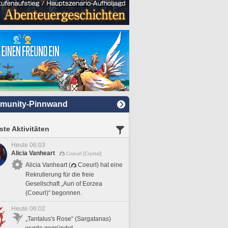
munity-Pinnwand
te Aktivitäten
Heute 06:03
Alicia Vanheart
Coeurl [Crystal]
Alicia Vanheart (
Coeurl) hat eine
Rekrutierung für die freie
Gesellschaft „Auri of Eorzea
(Coeurl)“ begonnen.
Heute 06:02
„Tantalus's Rose“ (Sargatanas)