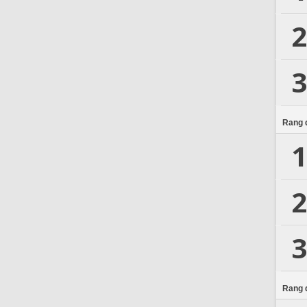
2
3
Rang d
1
2
3
Rang d