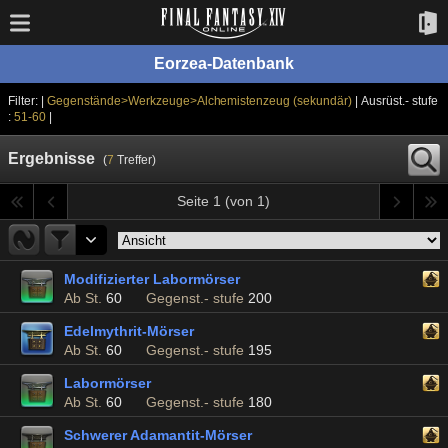
Eorzea-Datenbank
Filter: |
Gegenstände>Werkzeuge>Alchemistenzeug (sekundär)
| Ausrüst.- stufe
:
51-60
|
Ergebnisse
(
7
Treffer)
Seite 1 (von 1)
Modifizierter Labormörser
Ab St.
60
Gegenst.- stufe
200
Edelmythrit-Mörser
Ab St.
60
Gegenst.- stufe
195
Labormörser
Ab St.
60
Gegenst.- stufe
180
Schwerer Adamantit-Mörser