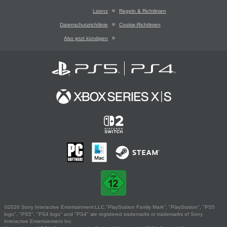
Lizenz
Regeln & Richtlinien
Datenschutzrichtlinie
Cookie-Richtlinien
Abo jetzt kündigen
©2026 Sony Interactive Entertainment LLC."PlayStation Family Mark", "PlayStation", "PS5
logo", "PS5", "PS4 logo" and "PS4" are registered trademarks or trademarks of Sony
Interactive Entertainment Inc.