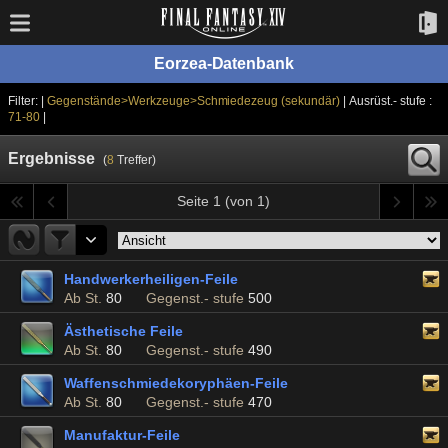
Eorzea-Datenbank
Filter: |
Gegenstände>Werkzeuge>Schmiedezeug (sekundär)
| Ausrüst.- stufe :
71-80
|
Ergebnisse
(
8
Treffer)
Seite 1 (von 1)
Handwerkerheiligen-Feile
Ab St.
80
Gegenst.- stufe
500
Ästhetische Feile
Ab St.
80
Gegenst.- stufe
490
Waffenschmiedekoryphäen-Feile
Ab St.
80
Gegenst.- stufe
470
Manufaktur-Feile