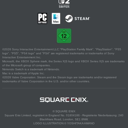
©2026 Sony Interactive Entertainment LLC."PlayStation Family Mark", "PlayStation", "PS5
logo", "PS5", "PS4 logo" and "PS4" are registered trademarks or trademarks of Sony
Interactive Entertainment Inc.
Microsoft, the XBOX Sphere mark, the Series X|S logo and XBOX Series X|S are trademarks
of the Microsoft group of companies.
Nintendo Switch is a trademark of Nintendo.
Mac is a trademark of Apple Inc.
©2026 Valve Corporation. Steam and the Steam logo are trademarks and/or registered
trademarks of Valve Corporation in the U.S. and/or other countries.
© SQUARE ENIX
Square Enix Limited, registriert in England No. 01804186 - Registrierte Niederlassung: 240
Blackfriars Road, London, SE1 8NW.
LOGO ILLUSTRATION:© YOSHITAKA AMANO