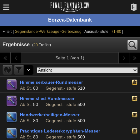
Eorzea-Datenbank
Filter: |
Gegenstände>Werkzeuge>Gerberzeug
| Ausrüst.- stufe :
71-80
|
Ergebnisse
(
20
Treffer)
Seite 1 (von 1)
Himmelserbauer-Rundmesser
Ab St.
80
Gegenst.- stufe
510
Himmelslied-Rundmesser
Ab St.
80
Gegenst.- stufe
500
Handwerkerheiligen-Messer
Ab St.
80
Gegenst.- stufe
500
Prächtiges Ledererkoryphäen-Messer
Ab St.
80
Gegenst.- stufe
500