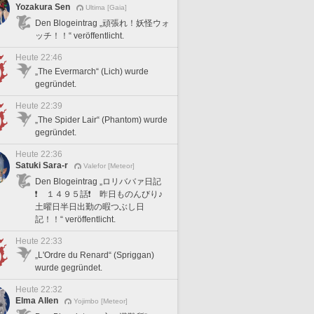
Yozakura Sen
Ultima [Gaia]
Den Blogeintrag „頑張れ！妖怪ウォ
ッチ！！“ veröffentlicht.
Heute 22:46
„The Evermarch“ (Lich) wurde
gegründet.
Heute 22:39
„The Spider Lair“ (Phantom) wurde
gegründet.
Heute 22:36
Satuki Sara-r
Valefor [Meteor]
Den Blogeintrag „ロリババァ日記
❗️ １４９５話❗️ 昨日ものんびり♪
土曜日半日出勤の暇つぶし日
記！！“ veröffentlicht.
Heute 22:33
„L'Ordre du Renard“ (Spriggan)
wurde gegründet.
Heute 22:32
Elma Allen
Yojimbo [Meteor]