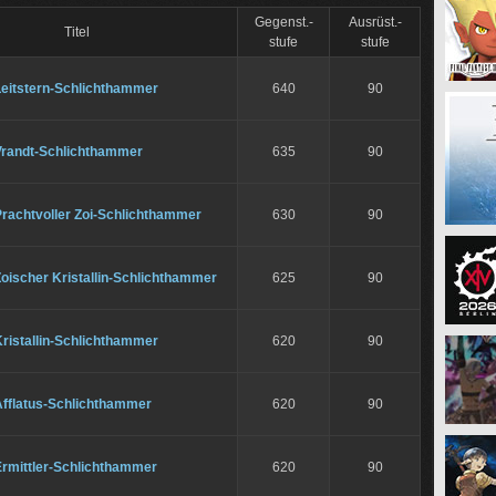
Gegenst.-
Ausrüst.-
Titel
stufe
stufe
Leitstern-Schlichthammer
640
90
Vrandt-Schlichthammer
635
90
Prachtvoller Zoi-Schlichthammer
630
90
oischer Kristallin-Schlichthammer
625
90
ristallin-Schlichthammer
620
90
Afflatus-Schlichthammer
620
90
Ermittler-Schlichthammer
620
90