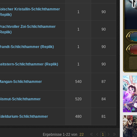
oischer Kristallin-Schlichthammer
1
90
Replik)
Prachtvoller Zoi-Schlichthammer
1
90
Replik)
Vrandt-Schlichthammer (Replik)
1
90
eitstern-Schlichthammer (Replik)
1
90
Mangan-Schlichthammer
540
87
Bismut-Schlichthammer
520
84
Edeldurium-Schlichthammer
480
81
Ergebnisse
1
-
22
von
22
1