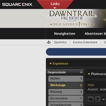
Neuigkeiten
Abenteuer 
Spielinfos
Eorzea-Datenbank
G
Ergebnisse
Gegenstände
Plattner
Waffen
Werkzeuge
Filter
Ausrüst.- stufe
Rüstung
Accessoires
Arznei/Gerichte