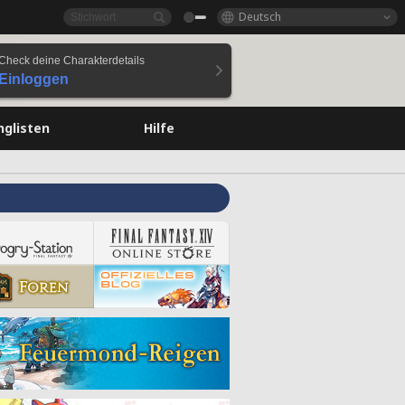
Deutsch
Check deine Charakterdetails
Einloggen
nglisten
Hilfe