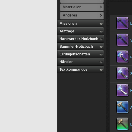
Materialien
Anderes
Missionen
Aufträge
Handwerker-Notizbuch
Sammler-Notizbuch
Errungenschaften
Händler
Textkommandos
Z
K