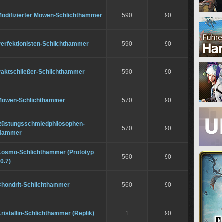
Modifizierter Mowen-Schlichthammer
590
90
Perfektionisten-Schlichthammer
590
90
Paktschließer-Schlichthammer
590
90
Mowen-Schlichthammer
570
90
Rüstungsschmiedphilosophen-
570
90
Hammer
Kosmo-Schlichthammer (Prototyp
560
90
0.7)
Chondrit-Schlichthammer
560
90
ristallin-Schlichthammer (Replik)
1
90