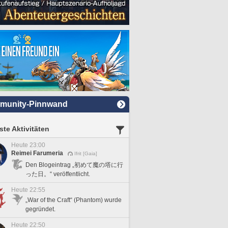
munity-Pinnwand
te Aktivitäten
Heute 23:00
Reimei Farumeria
Ifrit [Gaia]
Den Blogeintrag „初めて魔の塔に行
った日。“ veröffentlicht.
Heute 22:55
„War of the Craft“ (Phantom) wurde
gegründet.
Heute 22:50