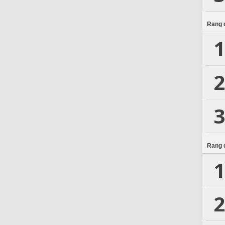
Rang d
1
2
3
Rang d
1
2