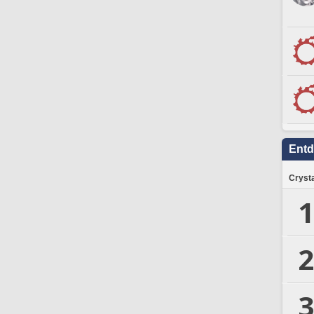
Ent
Crysta
1
2
3