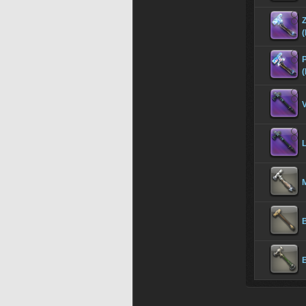
Z
(
(
L