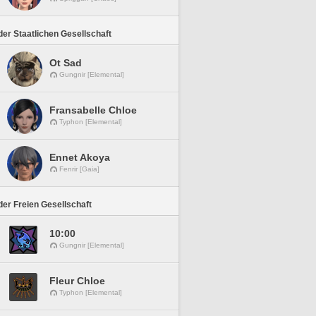
er Staatlichen Gesellschaft
Ot Sad
Gungnir [Elemental]
Fransabelle Chloe
Typhon [Elemental]
Ennet Akoya
Fenrir [Gaia]
er Freien Gesellschaft
10:00
Gungnir [Elemental]
Fleur Chloe
Typhon [Elemental]