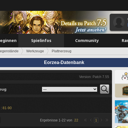
beginnen
Spielinfos
Community
Ra
egenstände
Werkzeuge
Plattnerzeug
Eorzea-Datenbank
Version: Patch 7.55
zeug
 :
81-90
Ergebnisse
1
-
22
von
22
1