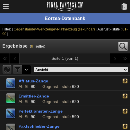
Eorzea-Datenbank
Filter: |
Gegenstände>Werkzeuge>Plattnerzeug (sekundär)
| Ausrüst.- stufe :
81-
90
|
Ergebnisse
(
8
Treffer)
Seite 1 (von 1)
Afflatus-Zange
Ab St.
90
Gegenst.- stufe
620
Ermittler-Zange
Ab St.
90
Gegenst.- stufe
620
Perfektionisten-Zange
Ab St.
90
Gegenst.- stufe
590
Paktschließer-Zange