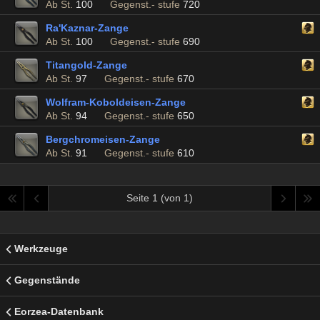
Ab St.
100
Gegenst.- stufe
720
Ra'Kaznar-Zange
Ab St.
100
Gegenst.- stufe
690
Titangold-Zange
Ab St.
97
Gegenst.- stufe
670
Wolfram-Koboldeisen-Zange
Ab St.
94
Gegenst.- stufe
650
Bergchromeisen-Zange
Ab St.
91
Gegenst.- stufe
610
Seite 1 (von 1)
Werkzeuge
Gegenstände
Eorzea-Datenbank