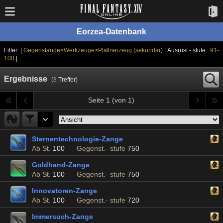
Eorzea-Datenbank
Filter: |
Gegenstände>Werkzeuge>Plattnerzeug (sekundär)
| Ausrüst.- stufe :
91-
100
|
Ergebnisse
(
8
Treffer)
Seite 1 (von 1)
Sternentechnologie-Zange
Ab St.
100
Gegenst.- stufe
750
Goldhand-Zange
Ab St.
100
Gegenst.- stufe
750
Innovatoren-Zange
Ab St.
100
Gegenst.- stufe
720
Immersuch-Zange