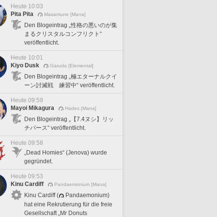
Heute 10:03
Pita Pita
Masamune [Mana]
Den Blogeintrag „性格の悪いのが集
まるクリスタルコンフリクト“
veröffentlicht.
Heute 10:01
Kiyo Dusk
Garuda [Elemental]
Den Blogeintrag „極エターナルクイ
ーン討滅戦 練習中“ veröffentlicht.
Heute 09:59
Mayoi Mikagura
Hades [Mana]
Den Blogeintrag „【7.4ヌシ】リッ
チパース“ veröffentlicht.
Heute 09:58
„Dead Homies“ (Jenova) wurde
gegründet.
Heute 09:53
Kinu Cardiff
Pandaemonium [Mana]
Kinu Cardiff (
Pandaemonium)
hat eine Rekrutierung für die freie
Gesellschaft „Mr Donuts