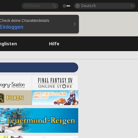
Deutsch
Check deine Charakterdetails
Einloggen
nglisten
Hilfe