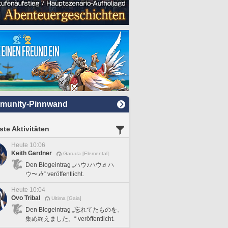
munity-Pinnwand
te Aktivitäten
Heute 10:06
Keith Gardner
Garuda [Elemental]
Den Blogeintrag „ハウ♪ハウ♬ハ
ウ〜🎶“ veröffentlicht.
Heute 10:04
Ovo Tribal
Ultima [Gaia]
Den Blogeintrag „忘れてたものを、
集め終えました。“ veröffentlicht.