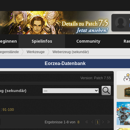
beginnen
Spielinfos
Community
Ra
egenstände
Werkzeuge
Weberzeug (sekundär)
Eorzea-Datenbank
Version: Patch 7.55
g (sekundär)
 :
91-100
Ergebnisse
1
-
8
von
8
1