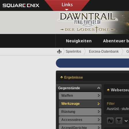
Neuigkeiten
Abenteuer 
Spielinfos
Eorzea-Datenbank
G
Ergebnisse
Gegenstände
Weberzeu
Waffen
Werkzeuge
Filter
Ausrüst.- stufe
Rüstung
Accessoires
Arznei/Gerichte