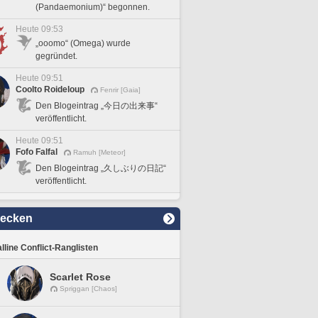
(Pandaemonium)“ begonnen.
Heute 09:53
„ooomo“ (Omega) wurde
gegründet.
Heute 09:51
Coolto Roideloup
Fenrir [Gaia]
Den Blogeintrag „今日の出来事“
veröffentlicht.
Heute 09:51
Fofo Falfal
Ramuh [Meteor]
Den Blogeintrag „久しぶりの日記“
veröffentlicht.
decken
lline Conflict-Ranglisten
Scarlet Rose
Spriggan [Chaos]