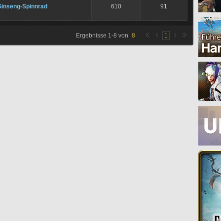
Ginseng-Spinnrad
610
91
Ergebnisse
1
-
8
von
8
1