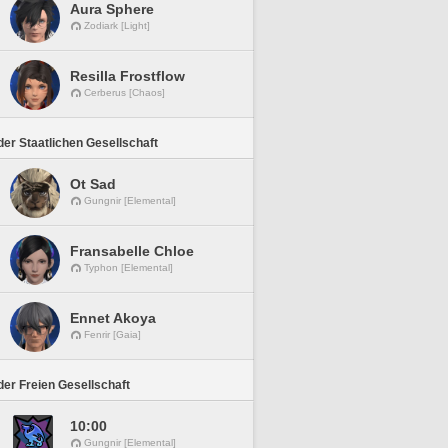
Aura Sphere
Zodiark [Light]
Resilla Frostflow
Cerberus [Chaos]
er Staatlichen Gesellschaft
Ot Sad
Gungnir [Elemental]
Fransabelle Chloe
Typhon [Elemental]
Ennet Akoya
Fenrir [Gaia]
er Freien Gesellschaft
10:00
Gungnir [Elemental]