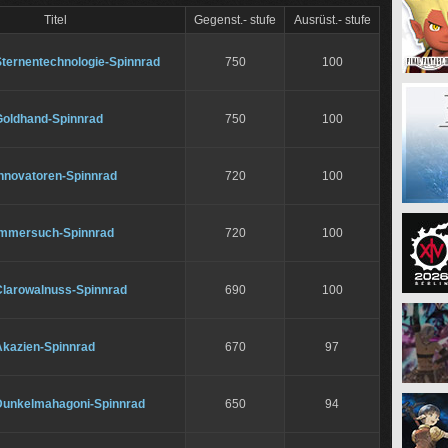
Titel
Gegenst.- stufe
Ausrüst.- stufe
Sternentechnologie-Spinnrad
750
100
Goldhand-Spinnrad
750
100
Innovatoren-Spinnrad
720
100
Immersuch-Spinnrad
720
100
Clarowalnuss-Spinnrad
690
100
Akazien-Spinnrad
670
97
Dunkelmahagoni-Spinnrad
650
94