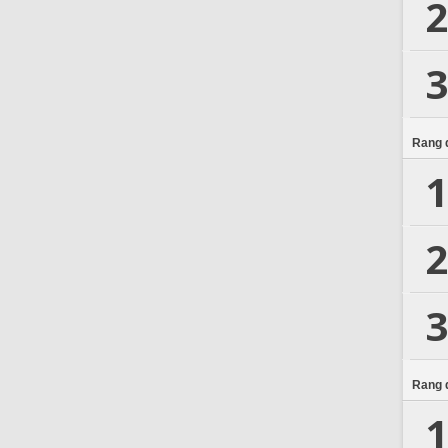
2
3
Rang d
1
2
3
Rang d
1