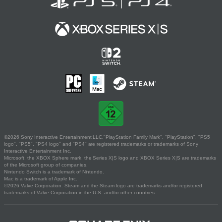
©2026 Sony Interactive Entertainment LLC."PlayStation Family Mark", "PlayStation", "PS5
logo", "PS5", "PS4 logo" and "PS4" are registered trademarks or trademarks of Sony
Interactive Entertainment Inc.
Microsoft, the XBOX Sphere mark, the Series X|S logo and XBOX Series X|S are trademarks
of the Microsoft group of companies.
Nintendo Switch is a trademark of Nintendo.
Mac is a trademark of Apple Inc.
©2026 Valve Corporation. Steam and the Steam logo are trademarks and/or registered
trademarks of Valve Corporation in the U.S. and/or other countries.