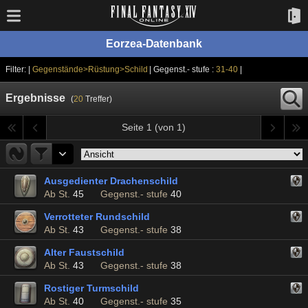
Eorzea-Datenbank
Filter: |
Gegenstände>Rüstung>Schild
| Gegenst.- stufe :
31-40
|
Ergebnisse
(
20
Treffer)
Seite 1 (von 1)
Ausgedienter Drachenschild
Ab St.
45
Gegenst.- stufe
40
Verrotteter Rundschild
Ab St.
43
Gegenst.- stufe
38
Alter Faustschild
Ab St.
43
Gegenst.- stufe
38
Rostiger Turmschild
Ab St.
40
Gegenst.- stufe
35