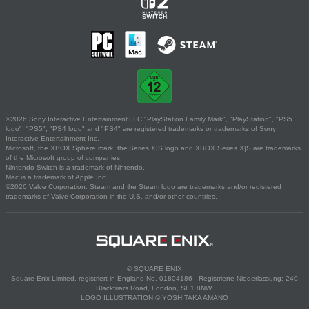
©2026 Sony Interactive Entertainment LLC."PlayStation Family Mark", "PlayStation", "PS5
logo", "PS5", "PS4 logo" and "PS4" are registered trademarks or trademarks of Sony
Interactive Entertainment Inc.
Microsoft, the XBOX Sphere mark, the Series X|S logo and XBOX Series X|S are trademarks
of the Microsoft group of companies.
Nintendo Switch is a trademark of Nintendo.
Mac is a trademark of Apple Inc.
©2026 Valve Corporation. Steam and the Steam logo are trademarks and/or registered
trademarks of Valve Corporation in the U.S. and/or other countries.
© SQUARE ENIX
Square Enix Limited, registriert in England No. 01804186 - Registrierte Niederlassung: 240
Blackfriars Road, London, SE1 8NW.
LOGO ILLUSTRATION:© YOSHITAKA AMANO