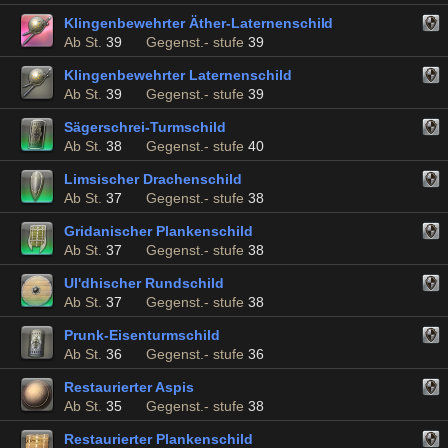
Klingenbewehrter Äther-Laternenschild
Ab St.
39
Gegenst.- stufe
39
Klingenbewehrter Laternenschild
Ab St.
39
Gegenst.- stufe
39
Sägerschrei-Turmschild
Ab St.
38
Gegenst.- stufe
40
Limsischer Drachenschild
Ab St.
37
Gegenst.- stufe
38
Gridanischer Plankenschild
Ab St.
37
Gegenst.- stufe
38
Ul'dhischer Rundschild
Ab St.
37
Gegenst.- stufe
38
Prunk-Eisenturmschild
Ab St.
36
Gegenst.- stufe
36
Restaurierter Aspis
Ab St.
35
Gegenst.- stufe
38
Restaurierter Plankenschild