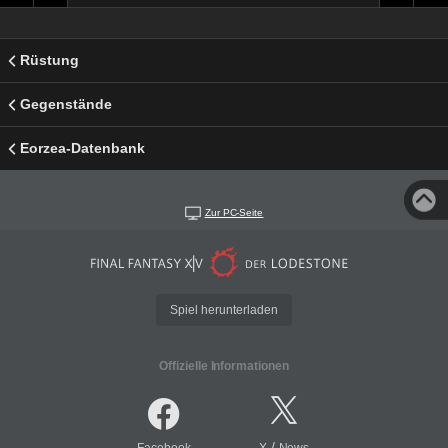
Rüstung
Gegenstände
Eorzea-Datenbank
Zur PC-Seite
Spiel herunterladen
Offizielle Informationen
/