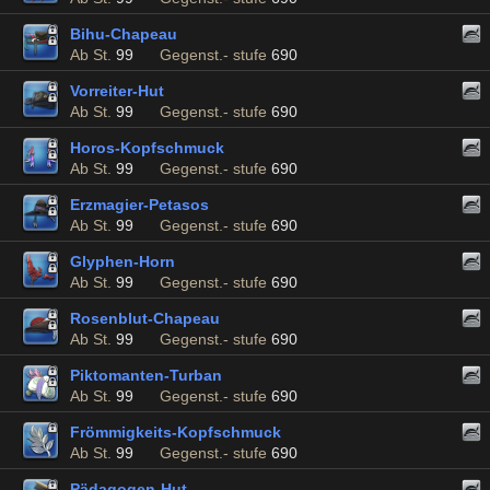
Bihu-Chapeau
Ab St.
99
Gegenst.- stufe
690
Vorreiter-Hut
Ab St.
99
Gegenst.- stufe
690
Horos-Kopfschmuck
Ab St.
99
Gegenst.- stufe
690
Erzmagier-Petasos
Ab St.
99
Gegenst.- stufe
690
Glyphen-Horn
Ab St.
99
Gegenst.- stufe
690
Rosenblut-Chapeau
Ab St.
99
Gegenst.- stufe
690
Piktomanten-Turban
Ab St.
99
Gegenst.- stufe
690
Frömmigkeits-Kopfschmuck
Ab St.
99
Gegenst.- stufe
690
Pädagogen-Hut