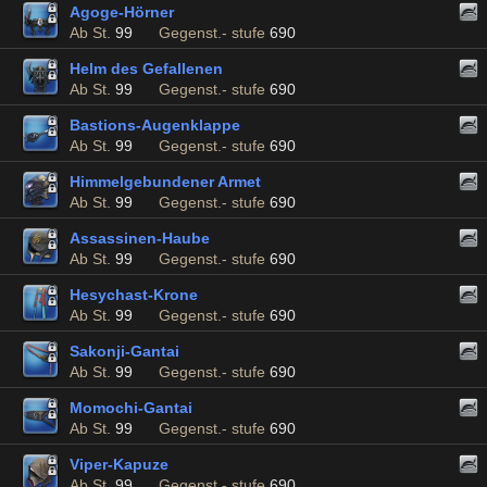
Agoge-Hörner
Ab St.
99
Gegenst.- stufe
690
Helm des Gefallenen
Ab St.
99
Gegenst.- stufe
690
Bastions-Augenklappe
Ab St.
99
Gegenst.- stufe
690
Himmelgebundener Armet
Ab St.
99
Gegenst.- stufe
690
Assassinen-Haube
Ab St.
99
Gegenst.- stufe
690
Hesychast-Krone
Ab St.
99
Gegenst.- stufe
690
Sakonji-Gantai
Ab St.
99
Gegenst.- stufe
690
Momochi-Gantai
Ab St.
99
Gegenst.- stufe
690
Viper-Kapuze
Ab St.
99
Gegenst.- stufe
690