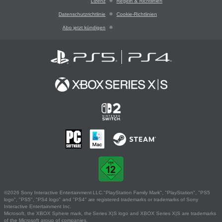
Lizenz
Regeln & Richtlinien
Datenschutzrichtlinie
Cookie-Richtlinien
Abo jetzt kündigen
©2026 Sony Interactive Entertainment LLC."PlayStation Family Mark", "PlayStation", "PS5
logo", "PS5", "PS4 logo" and "PS4" are registered trademarks or trademarks of Sony
Interactive Entertainment Inc.
Microsoft, the XBOX Sphere mark, the Series X|S logo and XBOX Series X|S are trademarks
of the Microsoft group of companies.