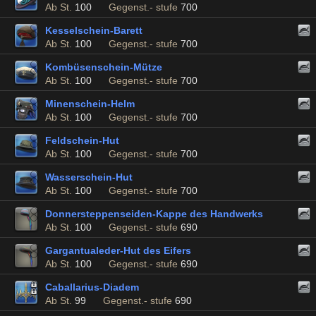
Ab St.
100
Gegenst.- stufe
700
Kesselschein-Barett
Ab St.
100
Gegenst.- stufe
700
Kombüsenschein-Mütze
Ab St.
100
Gegenst.- stufe
700
Minenschein-Helm
Ab St.
100
Gegenst.- stufe
700
Feldschein-Hut
Ab St.
100
Gegenst.- stufe
700
Wasserschein-Hut
Ab St.
100
Gegenst.- stufe
700
Donnersteppenseiden-Kappe des Handwerks
Ab St.
100
Gegenst.- stufe
690
Gargantualeder-Hut des Eifers
Ab St.
100
Gegenst.- stufe
690
Caballarius-Diadem
Ab St.
99
Gegenst.- stufe
690