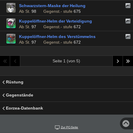
Schwarzstern-Maske der Heilung
Ab St.
98
Gegenst.- stufe
675
Kuppelöffner-Helm der Verteidigung
Ab St.
97
Gegenst.- stufe
672
Kuppelöffner-Helm des Verstümmelns
Ab St.
97
Gegenst.- stufe
672
Seite 1 (von 5)
Rüstung
Gegenstände
Eorzea-Datenbank
Zur PC-Seite