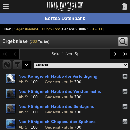
Eorzea-Datenbank
Filter: |
Gegenstände>Rüstung>Kopf
| Gegenst.- stufe :
601-700
|
Ergebnisse
(
233
Treffer)
Seite 1 (von 5)
Neo-Königreich-Haube der Verteidigung
Ab St.
100
Gegenst.- stufe
700
Neo-Königreich-Haube des Verstümmelns
Ab St.
100
Gegenst.- stufe
700
Neo-Königreich-Haube des Schlagens
Ab St.
100
Gegenst.- stufe
700
Neo-Königreich-Chapeau des Spähens
Ab St.
100
Gegenst.- stufe
700