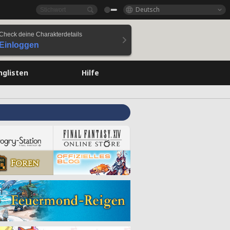
Deutsch
Check deine Charakterdetails
Einloggen
nglisten
Hilfe