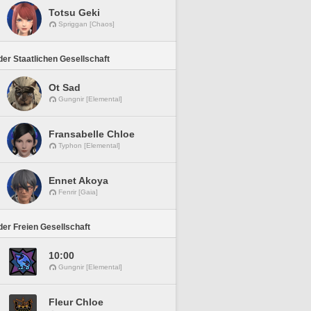
Totsu Geki
Spriggan [Chaos]
er Staatlichen Gesellschaft
Ot Sad
Gungnir [Elemental]
Fransabelle Chloe
Typhon [Elemental]
Ennet Akoya
Fenrir [Gaia]
er Freien Gesellschaft
10:00
Gungnir [Elemental]
Fleur Chloe