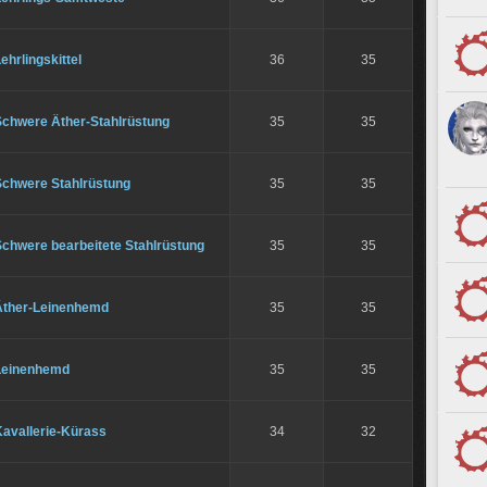
ehrlingskittel
36
35
Schwere Äther-Stahlrüstung
35
35
Schwere Stahlrüstung
35
35
Schwere bearbeitete Stahlrüstung
35
35
Äther-Leinenhemd
35
35
Leinenhemd
35
35
Kavallerie-Kürass
34
32