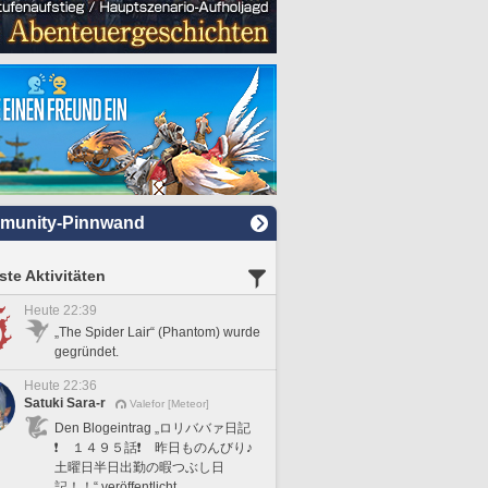
munity-Pinnwand
te Aktivitäten
Heute 22:39
„The Spider Lair“ (Phantom) wurde
gegründet.
Heute 22:36
Satuki Sara-r
Valefor [Meteor]
Den Blogeintrag „ロリババァ日記
❗️ １４９５話❗️ 昨日ものんびり♪
土曜日半日出勤の暇つぶし日
記！！“ veröffentlicht.