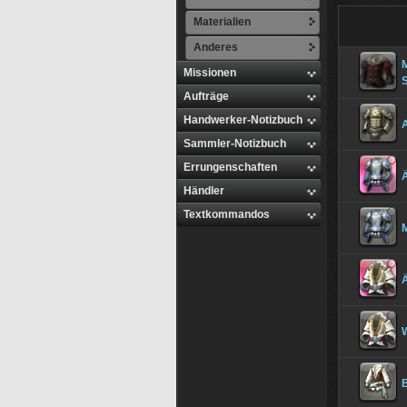
Materialien
Anderes
Missionen
Aufträge
Handwerker-Notizbuch
Sammler-Notizbuch
Errungenschaften
Ä
Händler
Textkommandos
M