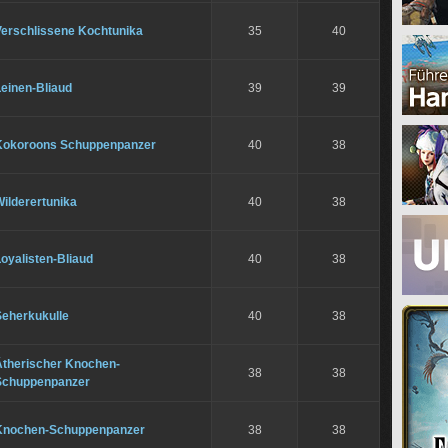
Verschlissene Kochtunika
35
40
einen-Bliaud
39
39
Kokoroons Schuppenpanzer
40
38
ilderertunika
40
38
oyalisten-Bliaud
40
38
Seherkukulle
40
38
Ätherischer Knochen-
38
38
Schuppenpanzer
Knochen-Schuppenpanzer
38
38