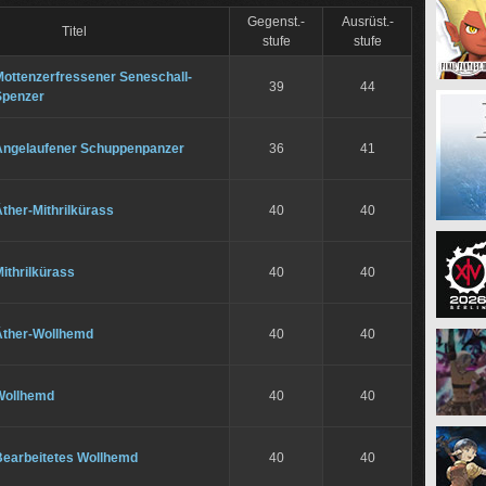
Gegenst.-
Ausrüst.-
Titel
stufe
stufe
Mottenzerfressener Seneschall-
39
44
Spenzer
Angelaufener Schuppenpanzer
36
41
ther-Mithrilkürass
40
40
ithrilkürass
40
40
Äther-Wollhemd
40
40
Wollhemd
40
40
Bearbeitetes Wollhemd
40
40