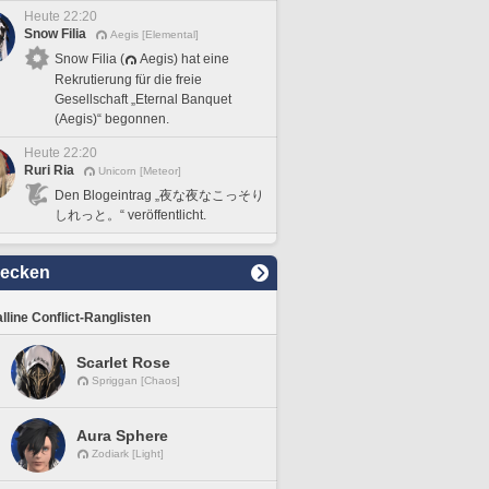
Heute 22:20
Snow Filia
Aegis [Elemental]
Snow Filia (
Aegis) hat eine
Rekrutierung für die freie
Gesellschaft „Eternal Banquet
(Aegis)“ begonnen.
Heute 22:20
Ruri Ria
Unicorn [Meteor]
Den Blogeintrag „夜な夜なこっそり
しれっと。“ veröffentlicht.
decken
lline Conflict-Ranglisten
Scarlet Rose
Spriggan [Chaos]
Aura Sphere
Zodiark [Light]