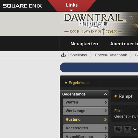
Neuigkeiten
Abenteuer 
Spielinfos
Eorzea-Datenbank
G
Ergebnisse
Gegenstände
Rumpf
Waffen
Werkzeuge
Filter
Gegenst.- stuf
Rüstung
Accessoires
Arznei/Gerichte