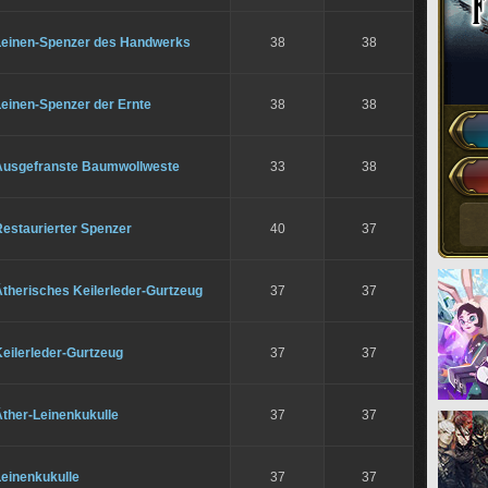
Leinen-Spenzer des Handwerks
38
38
Leinen-Spenzer der Ernte
38
38
Ausgefranste Baumwollweste
33
38
Restaurierter Spenzer
40
37
therisches Keilerleder-Gurtzeug
37
37
eilerleder-Gurtzeug
37
37
Äther-Leinenkukulle
37
37
Leinenkukulle
37
37