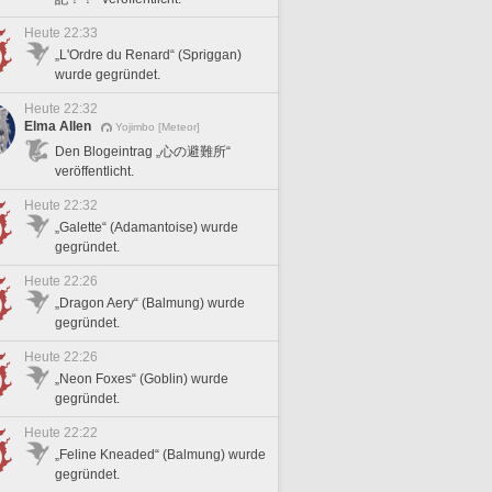
Heute 22:33
„L'Ordre du Renard“ (Spriggan)
wurde gegründet.
Heute 22:32
Elma Allen
Yojimbo [Meteor]
Den Blogeintrag „心の避難所“
veröffentlicht.
Heute 22:32
„Galette“ (Adamantoise) wurde
gegründet.
Heute 22:26
„Dragon Aery“ (Balmung) wurde
gegründet.
Heute 22:26
„Neon Foxes“ (Goblin) wurde
gegründet.
Heute 22:22
„Feline Kneaded“ (Balmung) wurde
gegründet.