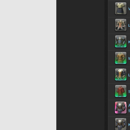
L
W
L