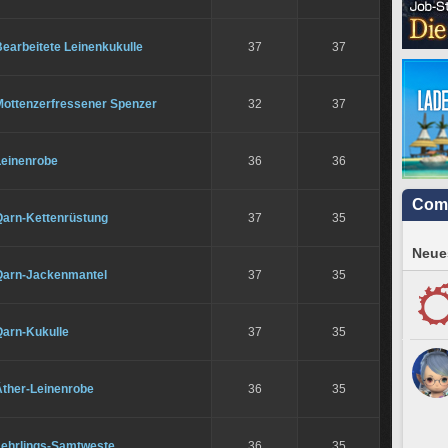
earbeitete Leinenkukulle
37
37
Mottenzerfressener Spenzer
32
37
Leinenrobe
36
36
Com
Qarn-Kettenrüstung
37
35
Neues
Qarn-Jackenmantel
37
35
Qarn-Kukulle
37
35
Äther-Leinenrobe
36
35
Lehrlings-Samtweste
36
35