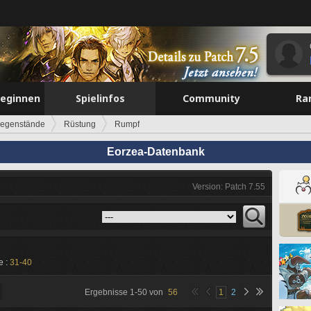
beginnen
Spielinfos
Community
Ra
egenstände
Rüstung
Rumpf
Eorzea-Datenbank
Version: Patch 7.55
e :
31-40
Ergebnisse
1
-
50
von
56
1
2