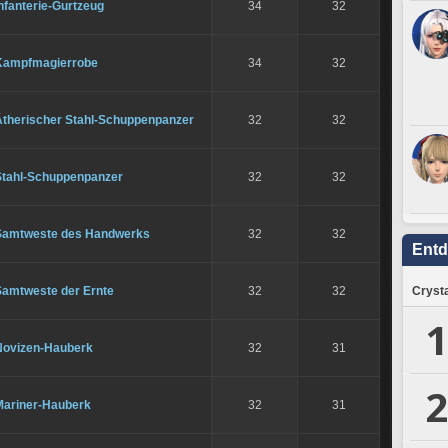
nfanterie-Gurtzeug
34
32
Kampfmagierrobe
34
32
Ätherischer Stahl-Schuppenpanzer
32
32
Stahl-Schuppenpanzer
32
32
Samtweste des Handwerks
32
32
Ent
Samtweste der Ernte
32
32
Crysta
1
Novizen-Hauberk
32
31
2
Mariner-Hauberk
32
31