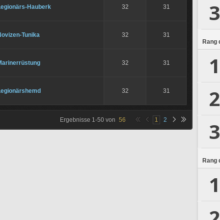
3
Legionärs-Hauberk
32
31
Novizen-Tunika
32
31
Rang d
1
Marinerrüstung
32
31
2
Legionärshemd
32
31
Ergebnisse
1
-
50
von
56
1
2
3
Rang d
1
2