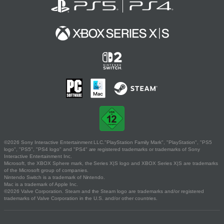
©2026 Sony Interactive Entertainment LLC."PlayStation Family Mark", "PlayStation", "PS5
logo", "PS5", "PS4 logo" and "PS4" are registered trademarks or trademarks of Sony
Interactive Entertainment Inc.
Microsoft, the XBOX Sphere mark, the Series X|S logo and XBOX Series X|S are trademarks
of the Microsoft group of companies.
Nintendo Switch is a trademark of Nintendo.
Mac is a trademark of Apple Inc.
©2026 Valve Corporation. Steam and the Steam logo are trademarks and/or registered
trademarks of Valve Corporation in the U.S. and/or other countries.