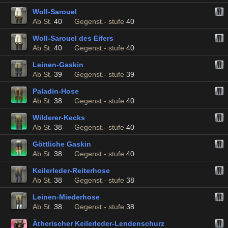
Woll-Sarouel
Ab St.
40
Gegenst.- stufe
40
Woll-Sarouel des Eifers
Ab St.
40
Gegenst.- stufe
40
Leinen-Gaskin
Ab St.
39
Gegenst.- stufe
39
Paladin-Hose
Ab St.
38
Gegenst.- stufe
40
Wilderer-Kecks
Ab St.
38
Gegenst.- stufe
40
Göttliche Gaskin
Ab St.
38
Gegenst.- stufe
40
Keilerleder-Reiterhose
Ab St.
38
Gegenst.- stufe
38
Leinen-Miederhose
Ab St.
38
Gegenst.- stufe
38
Ätherischer Keilerleder-Lendenschurz