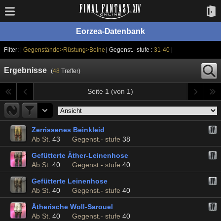
Eorzea-Datenbank
Filter: |
Gegenstände>Rüstung>Beine
| Gegenst.- stufe :
31-40
|
Ergebnisse
(
48
Treffer)
Seite 1 (von 1)
Zerrissenes Beinkleid
Ab St.
43
Gegenst.- stufe
38
Gefütterte Äther-Leinenhose
Ab St.
40
Gegenst.- stufe
40
Gefütterte Leinenhose
Ab St.
40
Gegenst.- stufe
40
Ätherische Woll-Sarouel
Ab St.
40
Gegenst.- stufe
40