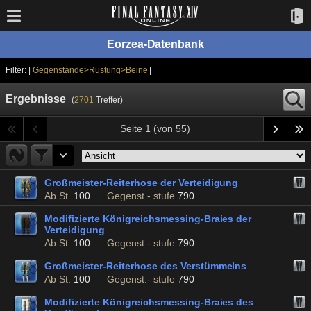
Eorzea-Datenbank
Filter: |
Gegenstände>Rüstung>Beine
|
Ergebnisse
(
2701
Treffer)
Seite 1 (von 55)
Großmeister-Reiterhose der Verteidigung
Ab St.
100
Gegenst.- stufe
790
Modifizierte Königreichsmessing-Braies der
Verteidigung
Ab St.
100
Gegenst.- stufe
790
Großmeister-Reiterhose des Verstümmelns
Ab St.
100
Gegenst.- stufe
790
Modifizierte Königreichsmessing-Braies des