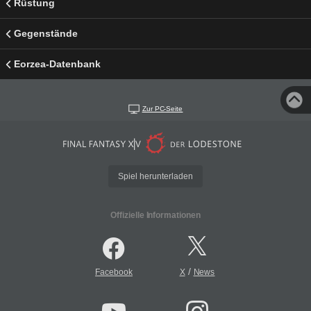
Rüstung
Gegenstände
Eorzea-Datenbank
Zur PC-Seite
Spiel herunterladen
Offizielle Informationen
/
Facebook
X
News