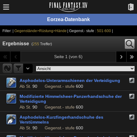
Eorzea-Datenbank
Filter: |
Gegenstände>Rüstung>Hände
| Gegenst.- stufe :
501-600
|
Ergebnisse
(
255
Treffer)
Seite 1 (von 6)
Asphodelos-Unterarmschienen der Verteidigung
Ab St.
90
Gegenst.- stufe
600
Modifizierte Himmelsheer-Panzerhandschuhe der
Verteidigung
Ab St.
90
Gegenst.- stufe
600
Asphodelos-Kurzfingerhandschuhe des
Verstümmelns
Ab St.
90
Gegenst.- stufe
600