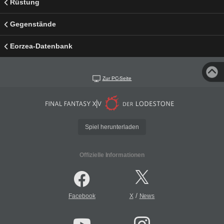
Rüstung
Gegenstände
Eorzea-Datenbank
Zur PC-Seite
Spiel herunterladen
Offizielle Informationen
/
Facebook
X
News