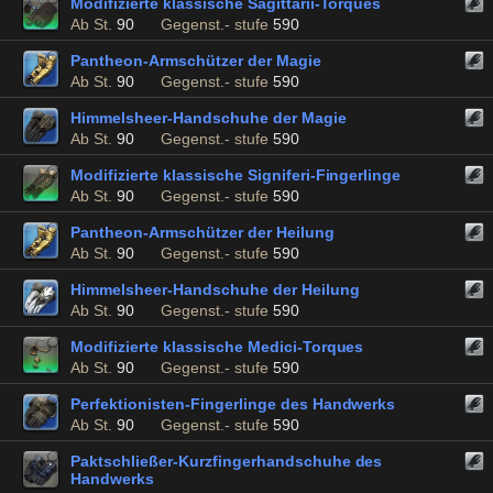
Modifizierte klassische Sagittarii-Torques
Ab St.
90
Gegenst.- stufe
590
Pantheon-Armschützer der Magie
Ab St.
90
Gegenst.- stufe
590
Himmelsheer-Handschuhe der Magie
Ab St.
90
Gegenst.- stufe
590
Modifizierte klassische Signiferi-Fingerlinge
Ab St.
90
Gegenst.- stufe
590
Pantheon-Armschützer der Heilung
Ab St.
90
Gegenst.- stufe
590
Himmelsheer-Handschuhe der Heilung
Ab St.
90
Gegenst.- stufe
590
Modifizierte klassische Medici-Torques
Ab St.
90
Gegenst.- stufe
590
Perfektionisten-Fingerlinge des Handwerks
Ab St.
90
Gegenst.- stufe
590
Paktschließer-Kurzfingerhandschuhe des
Handwerks