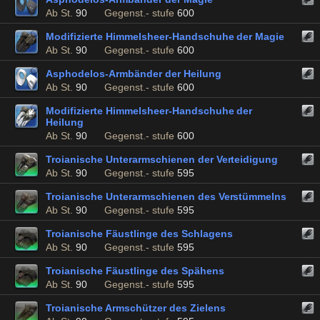
Ab St.
90
Gegenst.- stufe
600
Modifizierte Himmelsheer-Handschuhe der Magie
Ab St.
90
Gegenst.- stufe
600
Asphodelos-Armbänder der Heilung
Ab St.
90
Gegenst.- stufe
600
Modifizierte Himmelsheer-Handschuhe der
Heilung
Ab St.
90
Gegenst.- stufe
600
Troianische Unterarmschienen der Verteidigung
Ab St.
90
Gegenst.- stufe
595
Troianische Unterarmschienen des Verstümmelns
Ab St.
90
Gegenst.- stufe
595
Troianische Fäustlinge des Schlagens
Ab St.
90
Gegenst.- stufe
595
Troianische Fäustlinge des Spähens
Ab St.
90
Gegenst.- stufe
595
Troianische Armschützer des Zielens