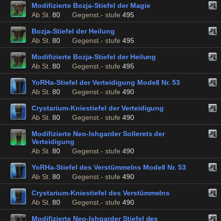
Modifizierte Bozja-Stiefel der Magie
Ab St.
80
Gegenst.- stufe
495
Bozja-Stiefel der Heilung
Ab St.
80
Gegenst.- stufe
495
Modifizierte Bozja-Stiefel der Heilung
Ab St.
80
Gegenst.- stufe
495
YoRHa-Stiefel der Verteidigung Modell Nr. 53
Ab St.
80
Gegenst.- stufe
490
Crystarium-Kniestiefel der Verteidigung
Ab St.
80
Gegenst.- stufe
490
Modifizierte Neo-Ishgarder Sollerets der
Verteidigung
Ab St.
80
Gegenst.- stufe
490
YoRHa-Stiefel des Verstümmelns Modell Nr. 53
Ab St.
80
Gegenst.- stufe
490
Crystarium-Kniestiefel des Verstümmelns
Ab St.
80
Gegenst.- stufe
490
Modifizierte Neo-Ishgarder Stiefel des