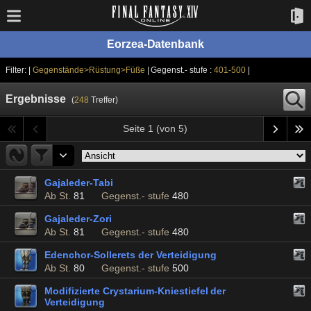
Eorzea-Datenbank
Filter: |
Gegenstände>Rüstung>Füße
| Gegenst.- stufe :
401-500
|
Ergebnisse
(
248
Treffer)
Seite 1 (von 5)
Gajaleder-Tabi
Ab St.
81
Gegenst.- stufe
480
Gajaleder-Zori
Ab St.
81
Gegenst.- stufe
480
Edenchor-Sollerets der Verteidigung
Ab St.
80
Gegenst.- stufe
500
Modifizierte Crystarium-Kniestiefel der
Verteidigung