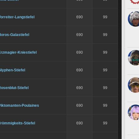
orreiter-Langstiefel
690
99
oros-Galastiefel
690
99
rzmagier-Kniestiefel
690
99
lyphen-Stiefel
690
99
osenblut-Stiefel
690
99
Piktomanten-Poulaines
690
99
römmigkeits-Stiefel
690
99