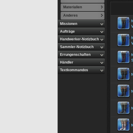
Materialien
Anderes
N
Missionen
V
Aufträge
N
Handwerker-Notizbuch
Sammler-Notizbuch
Errungenschaften
N
Händler
Textkommandos
N
N
N