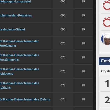
Pädagogen-Langstiefel
690
99
Ephemeriden-Poulaines
690
99
sklepieion-Stiefel
690
99
Ra'Kaznar-Beinschienen der
675
98
erteidigung
Ra'Kaznar-Beinschienen des
675
98
Verstümmelns
Ent
Ra'Kaznar-Beinschienen des
Crysta
675
98
Schlagens
1
Ra'Kaznar-Beinschienen des
675
98
Spähens
2
Ra'Kaznar-Beinschienen des Zielens
675
98