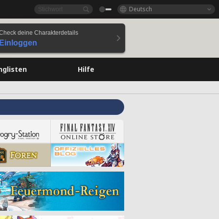
Deutsch
Check deine Charakterdetails
Einloggen
nglisten
Hilfe