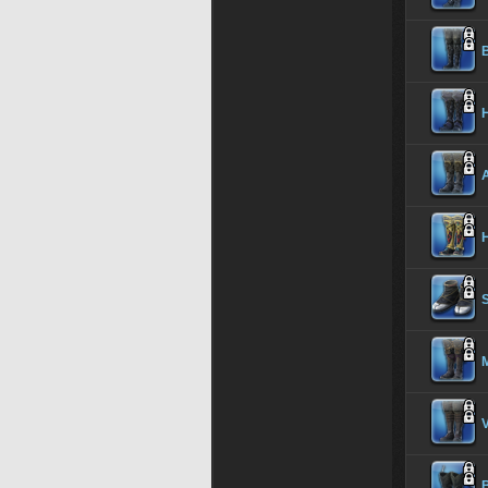
B
S
B