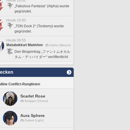
Heute 10:01
„Fabulous Fantasia“ (Alpha) wurde
gegründet.
Heute 10:00
„TON Dock 2“ (Tonberry) wurde
gegründet.
Heute 09:55
Matubokkuri Maimhov
Valefor [Meteor]
Den Blogeintrag „ファントムオカル
タム・ディバイダー“ veröffentlicht.
decken
lline Conflict-Ranglisten
Scarlet Rose
Spriggan [Chaos]
Aura Sphere
Zodiark [Light]