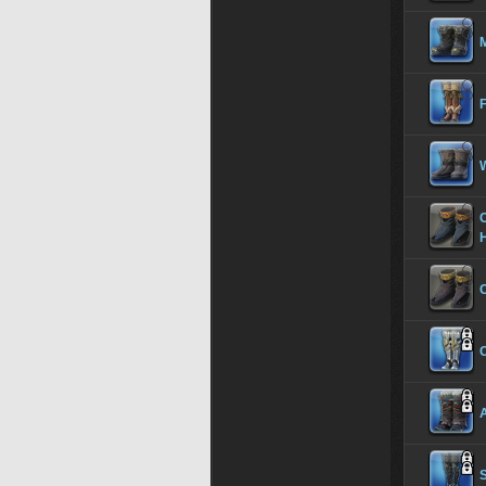
M
F
S