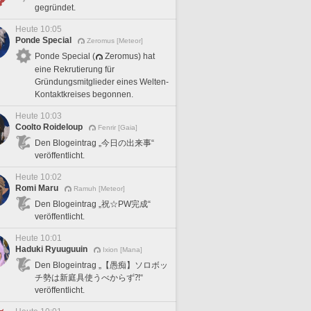
gegründet.
Heute 10:05
Ponde Special
Zeromus [Meteor]
Ponde Special (
Zeromus) hat
eine Rekrutierung für
Gründungsmitglieder eines Welten-
Kontaktkreises begonnen.
Heute 10:03
Coolto Roideloup
Fenrir [Gaia]
Den Blogeintrag „今日の出来事“
veröffentlicht.
Heute 10:02
Romi Maru
Ramuh [Meteor]
Den Blogeintrag „祝☆PW完成“
veröffentlicht.
Heute 10:01
Haduki Ryuuguuin
Ixion [Mana]
Den Blogeintrag „【愚痴】ソロボッ
チ勢は新庭具使うべからず⁈“
veröffentlicht.