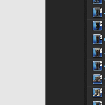
V
H
E
G
R
F