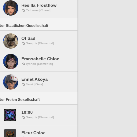
Resilla Frostflow
Cerberus [Chaos]
er Staatlichen Gesellschaft
Ot Sad
Gungnir [Elemental]
Fransabelle Chloe
Typhon [Elemental]
Ennet Akoya
Fenrir [Gaia]
er Freien Gesellschaft
10:00
Gungnir [Elemental]
Fleur Chloe