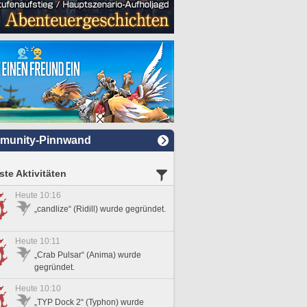
munity-Pinnwand
te Aktivitäten
Heute 10:16
„candlize“ (Ridill) wurde gegründet.
Heute 10:11
„Crab Pulsar“ (Anima) wurde
gegründet.
Heute 10:10
„TYP Dock 2“ (Typhon) wurde