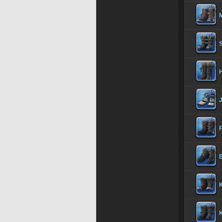
M
F
K