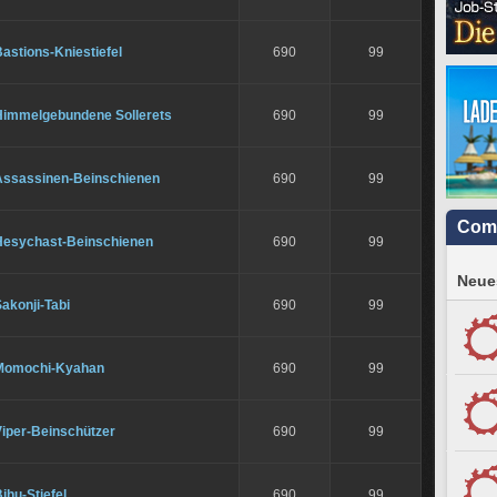
astions-Kniestiefel
690
99
Himmelgebundene Sollerets
690
99
Assassinen-Beinschienen
690
99
Com
Hesychast-Beinschienen
690
99
Neues
akonji-Tabi
690
99
Momochi-Kyahan
690
99
Viper-Beinschützer
690
99
ihu-Stiefel
690
99