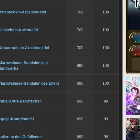
inenschein-Arbeitsstiefel
700
100
eldschein-Kniestiefel
700
100
Wasserschein-Arbeitsstiefel
700
100
Clarowalnuss-Sandalen des
690
100
Handwerks
Clarowalnuss-Sandalen des Eifers
690
100
Caballarius-Bärlatschen
690
99
Agoge-Kampfstiefel
690
99
ollerets des Gefallenen
690
99