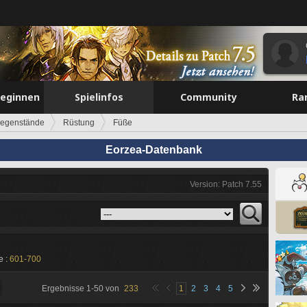
beginnen
Spielinfos
Community
Ra
egenstände
Rüstung
Füße
Eorzea-Datenbank
Version: Patch 7.55
e :
601-700
Ergebnisse
1
-
50
von
233
1
2
3
4
5