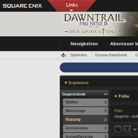
Neuigkeiten
Abenteuer 
Spielinfos
Eorzea-Datenbank
G
Ergebnisse
Gegenstände
Füße
Waffen
Werkzeuge
Filter
Gegenst.- stuf
Rüstung
Accessoires
Arznei/Gerichte