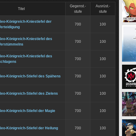
Gegenst.-
Ausrüst.-
Titel
stufe
stufe
eo-Königreich-Kniestiefel der
700
100
erteidigung
eo-Königreich-Kniestiefel des
700
100
Verstümmelns
eo-Königreich-Kniestiefel des
700
100
Schlagens
Neo-Königreich-Stiefel des Spähens
700
100
eo-Königreich-Stiefel des Zielens
700
100
eo-Königreich-Stiefel der Magie
700
100
eo-Königreich-Stiefel der Heilung
700
100