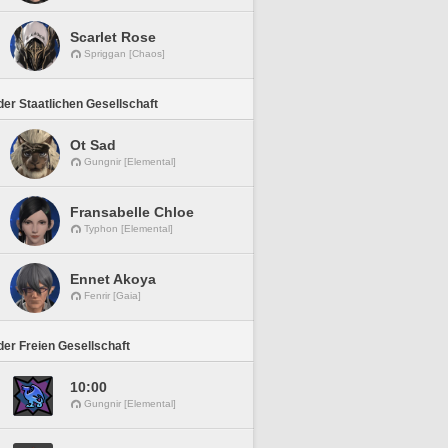
Scarlet Rose
Spriggan [Chaos]
er Staatlichen Gesellschaft
Ot Sad
Gungnir [Elemental]
Fransabelle Chloe
Typhon [Elemental]
Ennet Akoya
Fenrir [Gaia]
er Freien Gesellschaft
10:00
Gungnir [Elemental]