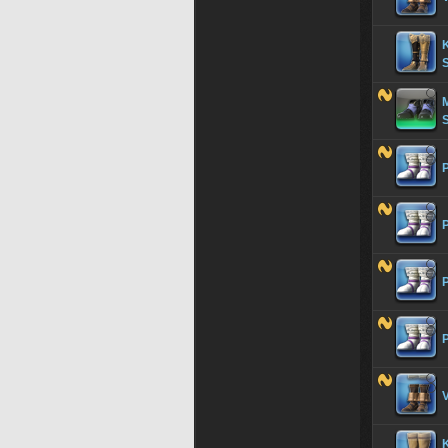
M
P
P
P
V