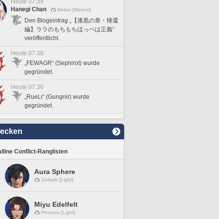
Heute 07:39
Hanegi Chan
Belias [Meteor]
Den Blogeintrag „【漆黒の章・帰還
編】ララのもちもちほっぺは正義“
veröffentlicht.
Heute 07:38
„FEWAGR“ (Sephirot) wurde
gegründet.
Heute 07:36
„RueLi“ (Gungnir) wurde
gegründet.
decken
lline Conflict-Ranglisten
Aura Sphere
Zodiark [Light]
Miyu Edelfelt
Phoenix [Light]