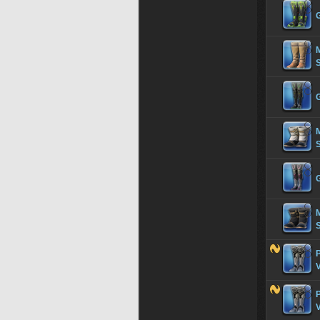
G
M
S
M
S
M
S
V
V