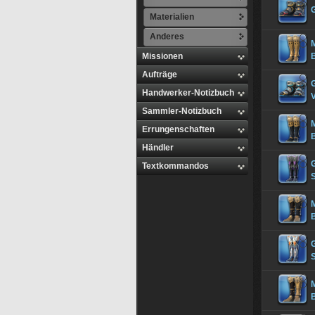
G
Materialien
Anderes
M
Missionen
B
Aufträge
G
Handwerker-Notizbuch
Sammler-Notizbuch
M
Errungenschaften
Händler
Textkommandos
M
M