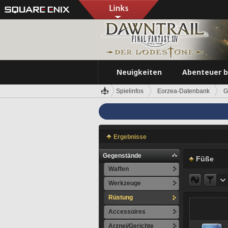
Neuigkeiten
Abenteuer 
Spielinfos
Eorzea-Datenbank
G
Ergebnisse
Gegenstände
Füße
Waffen
Werkzeuge
Rüstung
Accessoires
Arznei/Gerichte