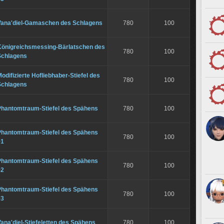
Vana'diel-Gamaschen des Schlagens
780
100
Königreichsmessing-Bärlatschen des
780
100
Schlagens
odifizierte Hofliebhaber-Stiefel des
780
100
Schlagens
Phantomtraum-Stiefel des Spähens
780
100
Phantomtraum-Stiefel des Spähens
780
100
+1
Phantomtraum-Stiefel des Spähens
780
100
+2
Phantomtraum-Stiefel des Spähens
780
100
+3
ana'diel-Stiefeletten des Spähens
780
100