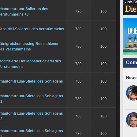
Phantomtraum-Sollerets des
780
100
Verstümmelns +3
ana'diel-Sollerets des Verstümmelns
780
100
Königreichsmessing-Beinschienen
780
100
des Verstümmelns
odifizierte Hofliebhaber-Stiefel des
Com
780
100
Verstümmelns
Neues
Phantomtraum-Stiefel des Schlagens
780
100
Phantomtraum-Stiefel des Schlagens
780
100
+1
Phantomtraum-Stiefel des Schlagens
780
100
+2
Phantomtraum-Stiefel des Schlagens
780
100
+3