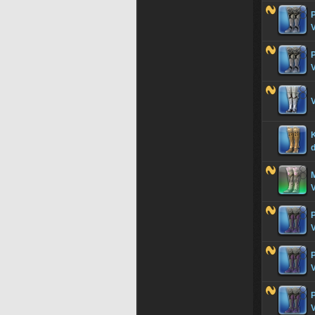
V
V
V
d
M
V