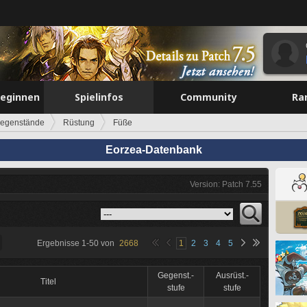
beginnen
Spielinfos
Community
Ra
egenstände
Rüstung
Füße
Eorzea-Datenbank
Version: Patch 7.55
Ergebnisse
1
-
50
von
2668
1
2
3
4
5
Gegenst.-
Ausrüst.-
Titel
stufe
stufe