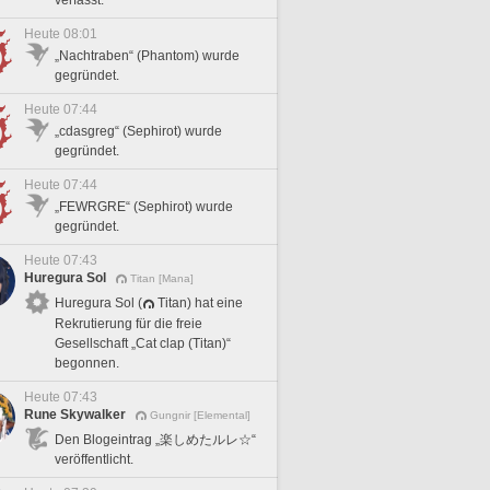
Heute 08:01
„Nachtraben“ (Phantom) wurde
gegründet.
Heute 07:44
„cdasgreg“ (Sephirot) wurde
gegründet.
Heute 07:44
„FEWRGRE“ (Sephirot) wurde
gegründet.
Heute 07:43
Huregura Sol
Titan [Mana]
Huregura Sol (
Titan) hat eine
Rekrutierung für die freie
Gesellschaft „Cat clap (Titan)“
begonnen.
Heute 07:43
Rune Skywalker
Gungnir [Elemental]
Den Blogeintrag „楽しめたルレ☆“
veröffentlicht.