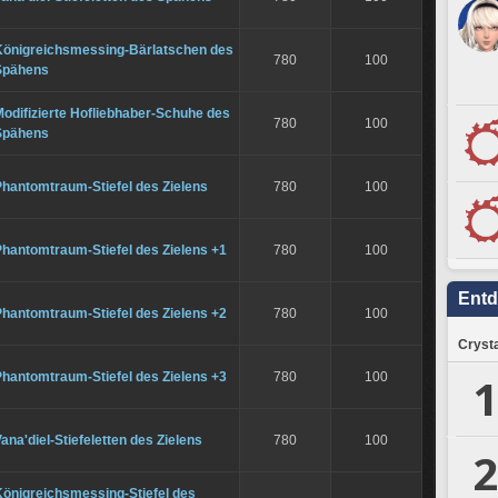
Königreichsmessing-Bärlatschen des
780
100
Spähens
odifizierte Hofliebhaber-Schuhe des
780
100
Spähens
Phantomtraum-Stiefel des Zielens
780
100
hantomtraum-Stiefel des Zielens +1
780
100
Ent
hantomtraum-Stiefel des Zielens +2
780
100
Crysta
1
hantomtraum-Stiefel des Zielens +3
780
100
ana'diel-Stiefeletten des Zielens
780
100
2
Königreichsmessing-Stiefel des