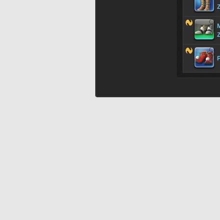
Z
M
Z