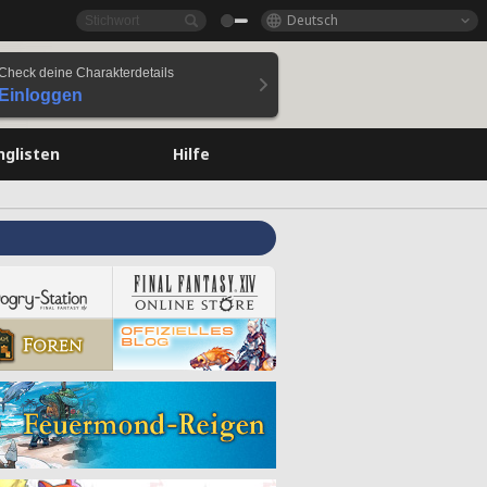
Deutsch
Check deine Charakterdetails
Einloggen
nglisten
Hilfe