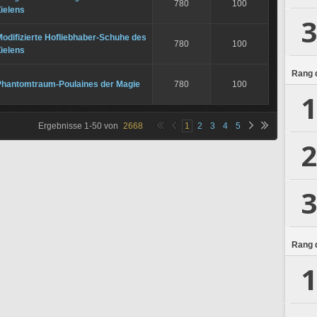
780
100
ielens
3
odifizierte Hofliebhaber-Schuhe des
780
100
ielens
Rang d
Phantomtraum-Poulaines der Magie
780
100
1
Ergebnisse
1
-
50
von
2668
1
2
3
4
5
2
3
Rang d
1