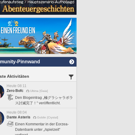
munity-Pinnwand
te Aktivitäten
Heute 08:11
Zero Bofc
Ultima [Gaia]
Den Blogeintrag „極グラシャラボラ
ス討滅完了！“ veröffentlicht.
Heute 08:04
Dante Asteris
Goblin [Crystal]
Einen Kommentar in der Eorzea-
Datenbank unter „/spielzeit“
verfasst.