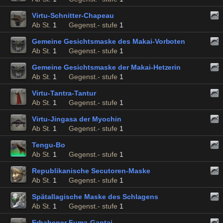
Virtu-Schnitter-Chapeau
Ab St.
1
Gegenst.- stufe
1
Gemeine Gesichtsmaske des Makai-Vorboten
Ab St.
1
Gegenst.- stufe
1
Gemeine Gesichtsmaske der Makai-Hetzerin
Ab St.
1
Gegenst.- stufe
1
Virtu-Tantra-Tantur
Ab St.
1
Gegenst.- stufe
1
Virtu-Jingasa der Myochin
Ab St.
1
Gegenst.- stufe
1
Tengu-Bo
Ab St.
1
Gegenst.- stufe
1
Republikanische Secutoren-Maske
Ab St.
1
Gegenst.- stufe
1
Spätallagische Maske des Schlagens
Ab St.
1
Gegenst.- stufe
1
Erhabener Fuma-Gantai