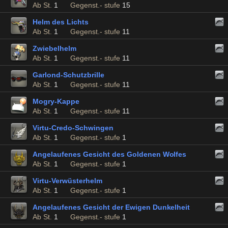
Ab St.
1
Gegenst.- stufe
15
Helm des Lichts
Ab St.
1
Gegenst.- stufe
11
Zwiebelhelm
Ab St.
1
Gegenst.- stufe
11
Garlond-Schutzbrille
Ab St.
1
Gegenst.- stufe
11
Mogry-Kappe
Ab St.
1
Gegenst.- stufe
11
Virtu-Credo-Schwingen
Ab St.
1
Gegenst.- stufe
1
Angelaufenes Gesicht des Goldenen Wolfes
Ab St.
1
Gegenst.- stufe
1
Virtu-Verwüsterhelm
Ab St.
1
Gegenst.- stufe
1
Angelaufenes Gesicht der Ewigen Dunkelheit
Ab St.
1
Gegenst.- stufe
1