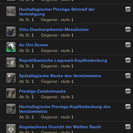
Hochallagischer Prestige-Stirnreif der
Verteidigung
Ab St.
1
Gegenst.- stufe
1
Virtu-Drachenpikenier-Mesailvisier
Ab St.
1
Gegenst.- stufe
1
Ao Oni-Somen
Ab St.
1
Gegenst.- stufe
1
Republikanische Laquearii-Kopfbedeckung
Ab St.
1
Gegenst.- stufe
1
Spätallagische Maske des Verstümmelns
Ab St.
1
Gegenst.- stufe
1
Prestige-Zwiebelmaske
Ab St.
1
Gegenst.- stufe
1
Hochallagische Prestige-Kopfbedeckung des
Verstümmelns
Ab St.
1
Gegenst.- stufe
1
Angelaufenes Gesicht der Weißen Nacht
Ab St.
1
Gegenst.- stufe
1