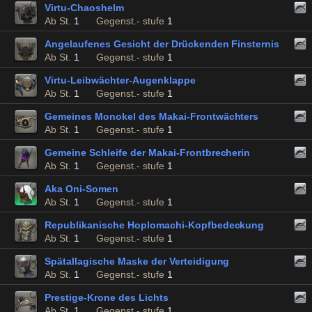
Virtu-Chaoshelm
Ab St.
1
Gegenst.- stufe
1
Angelaufenes Gesicht der Drückenden Finsternis
Ab St.
1
Gegenst.- stufe
1
Virtu-Leibwächter-Augenklappe
Ab St.
1
Gegenst.- stufe
1
Gemeines Monokel des Makai-Frontwächters
Ab St.
1
Gegenst.- stufe
1
Gemeine Schleife der Makai-Frontbrecherin
Ab St.
1
Gegenst.- stufe
1
Aka Oni-Somen
Ab St.
1
Gegenst.- stufe
1
Republikanische Hoplomachi-Kopfbedeckung
Ab St.
1
Gegenst.- stufe
1
Spätallagische Maske der Verteidigung
Ab St.
1
Gegenst.- stufe
1
Prestige-Krone des Lichts
Ab St.
1
Gegenst.- stufe
1