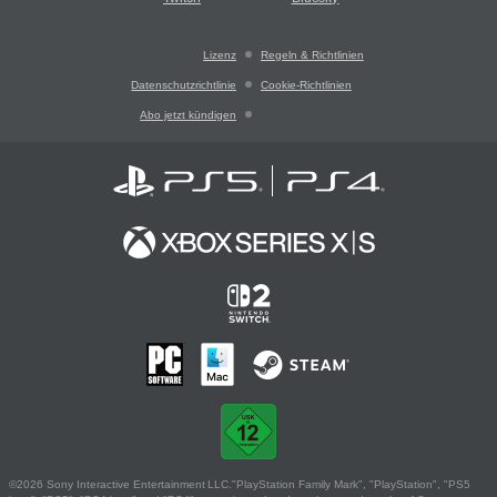
Lizenz
Regeln & Richtlinien
Datenschutzrichtlinie
Cookie-Richtlinien
Abo jetzt kündigen
©2026 Sony Interactive Entertainment LLC."PlayStation Family Mark", "PlayStation", "PS5