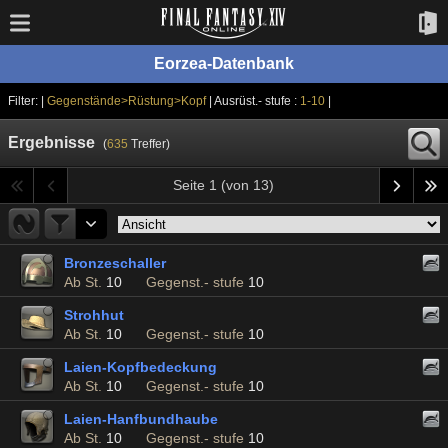
Eorzea-Datenbank
Filter: |
Gegenstände>Rüstung>Kopf
| Ausrüst.- stufe :
1-10
|
Ergebnisse
(
635
Treffer)
Seite 1 (von 13)
Bronzeschaller
Ab St.
10
Gegenst.- stufe
10
Strohhut
Ab St.
10
Gegenst.- stufe
10
Laien-Kopfbedeckung
Ab St.
10
Gegenst.- stufe
10
Laien-Hanfbundhaube
Ab St.
10
Gegenst.- stufe
10