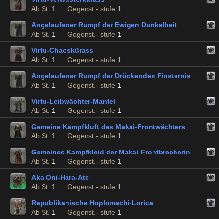
Ab St.
1
Gegenst.- stufe
1
Angelaufener Rumpf der Ewigen Dunkelheit
Ab St.
1
Gegenst.- stufe
1
Virtu-Chaoskürass
Ab St.
1
Gegenst.- stufe
1
Angelaufener Rumpf der Drückenden Finsternis
Ab St.
1
Gegenst.- stufe
1
Virtu-Leibwächter-Mantel
Ab St.
1
Gegenst.- stufe
1
Gemeine Kampfkluft des Makai-Frontwächters
Ab St.
1
Gegenst.- stufe
1
Gemeines Kampfkleid der Makai-Frontbrecherin
Ab St.
1
Gegenst.- stufe
1
Aka Oni-Hara-Ate
Ab St.
1
Gegenst.- stufe
1
Republikanische Hoplomachi-Lorica
Ab St.
1
Gegenst.- stufe
1