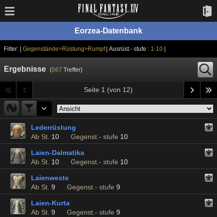
Eorzea-Datenbank
Filter: |
Gegenstände>Rüstung>Rumpf
| Ausrüst.- stufe :
1-10
|
Ergebnisse
(
567
Treffer)
Seite 1 (von 12)
Lederrüstung
Ab St.
10
Gegenst.- stufe
10
Laien-Dalmatika
Ab St.
10
Gegenst.- stufe
10
Laienweste
Ab St.
9
Gegenst.- stufe
9
Laien-Kurta
Ab St.
9
Gegenst.- stufe
9