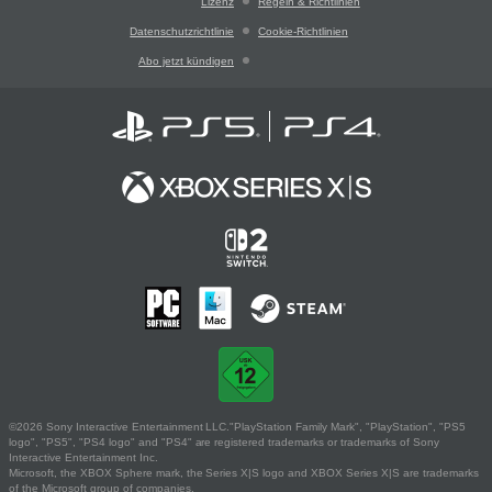
Lizenz
Regeln & Richtlinien
Datenschutzrichtlinie
Cookie-Richtlinien
Abo jetzt kündigen
©2026 Sony Interactive Entertainment LLC."PlayStation Family Mark", "PlayStation", "PS5
logo", "PS5", "PS4 logo" and "PS4" are registered trademarks or trademarks of Sony
Interactive Entertainment Inc.
Microsoft, the XBOX Sphere mark, the Series X|S logo and XBOX Series X|S are trademarks
of the Microsoft group of companies.