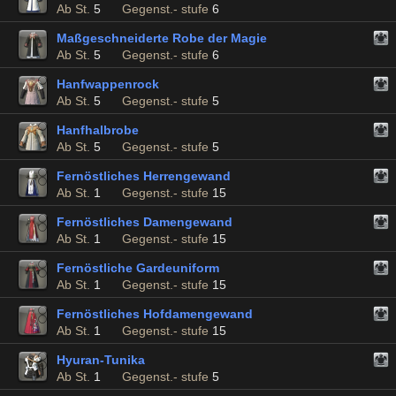
Ab St.
5
Gegenst.- stufe
6
Maßgeschneiderte Robe der Magie
Ab St.
5
Gegenst.- stufe
6
Hanfwappenrock
Ab St.
5
Gegenst.- stufe
5
Hanfhalbrobe
Ab St.
5
Gegenst.- stufe
5
Fernöstliches Herrengewand
Ab St.
1
Gegenst.- stufe
15
Fernöstliches Damengewand
Ab St.
1
Gegenst.- stufe
15
Fernöstliche Gardeuniform
Ab St.
1
Gegenst.- stufe
15
Fernöstliches Hofdamengewand
Ab St.
1
Gegenst.- stufe
15
Hyuran-Tunika
Ab St.
1
Gegenst.- stufe
5