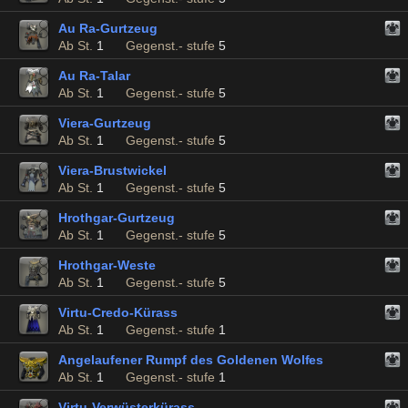
Au Ra-Gurtzeug
Ab St.
1
Gegenst.- stufe
5
Au Ra-Talar
Ab St.
1
Gegenst.- stufe
5
Viera-Gurtzeug
Ab St.
1
Gegenst.- stufe
5
Viera-Brustwickel
Ab St.
1
Gegenst.- stufe
5
Hrothgar-Gurtzeug
Ab St.
1
Gegenst.- stufe
5
Hrothgar-Weste
Ab St.
1
Gegenst.- stufe
5
Virtu-Credo-Kürass
Ab St.
1
Gegenst.- stufe
1
Angelaufener Rumpf des Goldenen Wolfes
Ab St.
1
Gegenst.- stufe
1
Virtu-Verwüsterkürass