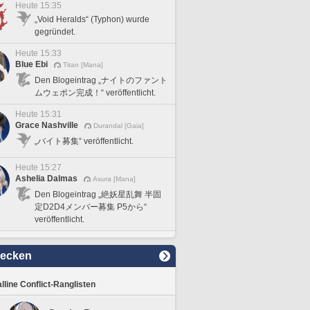
Heute 15:35
„Void Heralds“ (Typhon) wurde
gegründet.
Heute 15:33
Blue Ebi
Titan [Mana]
Den Blogeintrag „ナイトのファント
ムウェポン完成！“ veröffentlicht.
Heute 15:31
Grace Nashville
Durandal [Gaia]
„バイト募集“ veröffentlicht.
Heute 15:27
Ashelia Dalmas
Asura [Mana]
Den Blogeintrag „絶妖星乱舞 半固
定D2D4メンバー募集 P5から“
veröffentlicht.
decken
lline Conflict-Ranglisten