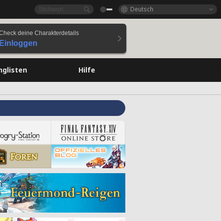
Deutsch
Check deine Charakterdetails
Einloggen
nglisten
Hilfe