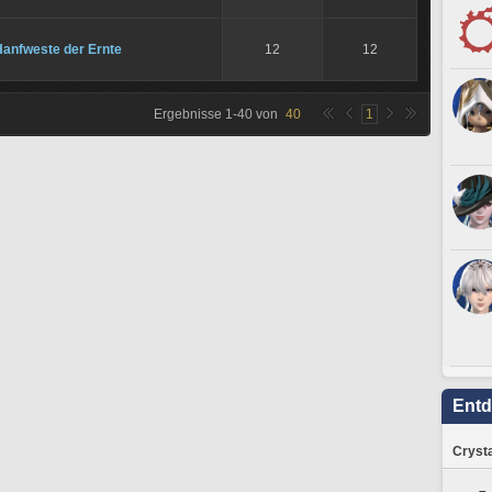
Hanfweste der Ernte
12
12
Ergebnisse
1
-
40
von
40
1
Ent
Crysta