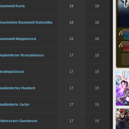
Baumwoll-Kurta
18
18
Bearbeitete Baumwoll-Dalmatika
18
18
Baumwoll-Wappenrock
16
16
Geplünderter Bronzekürass
17
15
Neulingskürass
17
15
Geplündertes Hauberk
17
15
Geplünderte Jacke
17
15
Vollstrecker-Gambeson
17
15