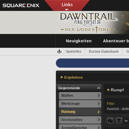
Neuigkeiten
Abenteuer 
Spielinfos
Eorzea-Datenbank
G
Ergebnisse
Gegenstände
Rumpf
Waffen
Werkzeuge
Filter
Ausrüst.- stufe
Rüstung
Accessoires
Arznei/Gerichte