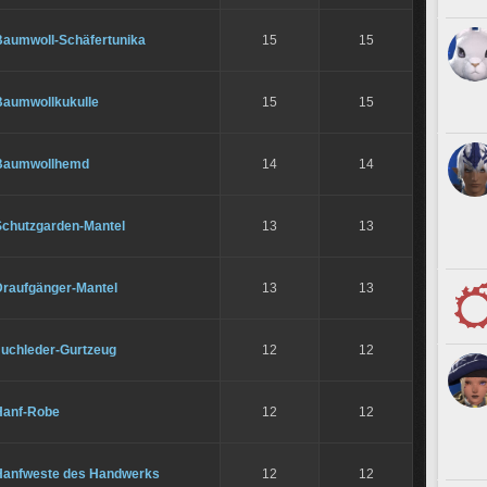
Baumwoll-Schäfertunika
15
15
Baumwollkukulle
15
15
Baumwollhemd
14
14
Schutzgarden-Mantel
13
13
Draufgänger-Mantel
13
13
Juchleder-Gurtzeug
12
12
Hanf-Robe
12
12
Hanfweste des Handwerks
12
12