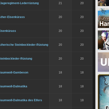
Klageregiment-Lederrüstung
21
20
Äther-Eisenkürass
20
20
Eisenkürass
20
20
Ätherische Steinbockleder-Rüstung
20
20
Steinbockleder-Rüstung
20
20
Baumwoll-Gambeson
18
18
Baumwoll-Dalmatika
18
18
Baumwoll-Dalmatika des Eifers
18
18