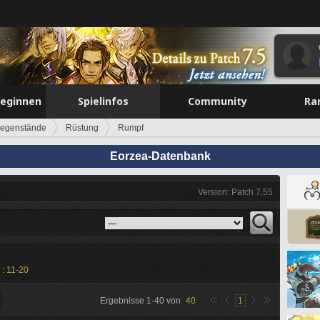
beginnen
Spielinfos
Community
Ra
egenstände
Rüstung
Rumpf
Eorzea-Datenbank
Version: Patch 7.55
 :
11-20
Ergebnisse
1
-
40
von
40
1