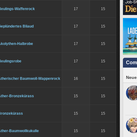
Neulings-Waffenrock
17
15
Geplündertes Bliaud
17
15
Akolythen-Halbrobe
17
15
Neulingsrobe
17
15
Com
Neues
Ätherischer Baumwoll-Wappenrock
16
15
Äther-Bronzekürass
15
15
Bronzekürass
15
15
Äther-Baumwollkukulle
15
15