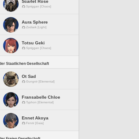
Scarlet Rose
Spriggan [Chaos]
Aura Sphere
Zodiark [Light]
Totsu Geki
Spriggan [Chaos]
er Staatlichen Gesellschaft
Ot Sad
Gungnir [Elemental]
Fransabelle Chloe
Typhon [Elemental]
Ennet Akoya
Fenrir [Gaia]
er Freien Gesellschaft