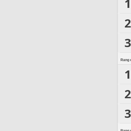
1
2
3
Rang d
1
2
3
Rang d