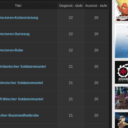
Titel
Gegenst.- stufe
Ausrüst.- stufe
Doctoren-Kettenrüstung
22
20
Doctoren-Gurtzeug
22
20
Doctoren-Robe
22
20
Gridanischer Soldatenmantel
21
20
Limsischer Soldatenmantel
21
20
Ul'dhischer Soldatenmantel
21
20
Äther-Baumwollhalbrobe
21
20