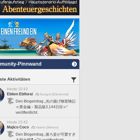
munity-Pinnwand
te Aktivitäten
Heute 15:43
Ebiten Ebifurai
Gungnir [Elemental]
Den Blogeintrag „光の揚げ物冒険記
≪黄金編－製品版3,144日目≫“
veröffentlicht.
Heute 15:42
Majico Coco
Valefor [Meteor]
Den Blogeintrag „後ろ姿が可愛すぎ
る戦士胴🪓ෆ˚*“ veröffentlicht.