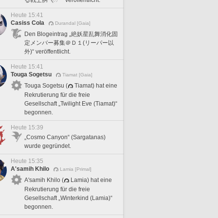
Heute 15:41
Casiss Cola
Durandal [Gaia]
Den Blogeintrag „絶妖星乱舞消化固
定メンバー募集＠Ｄ１(リーパー以
外)“ veröffentlicht.
Heute 15:41
Touga Sogetsu
Tiamat [Gaia]
Touga Sogetsu (
Tiamat) hat eine
Rekrutierung für die freie
Gesellschaft „Twilight Eve (Tiamat)“
begonnen.
Heute 15:39
„Cosmo Canyon“ (Sargatanas)
wurde gegründet.
Heute 15:35
A'samih Khilo
Lamia [Primal]
A'samih Khilo (
Lamia) hat eine
Rekrutierung für die freie
Gesellschaft „Winterkind (Lamia)“
begonnen.