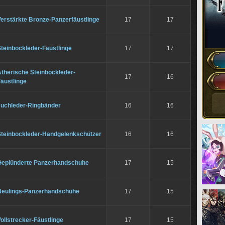
erstärkte Bronze-Panzerfäustlinge
17
17
teinbockleder-Fäustlinge
17
17
therische Steinbockleder-
17
16
äustlinge
Juchleder-Ringbänder
16
16
Steinbockleder-Handgelenkschützer
16
16
Geplünderte Panzerhandschuhe
17
15
Neulings-Panzerhandschuhe
17
15
ollstrecker-Fäustlinge
17
15