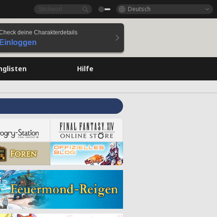
Deutsch
Check deine Charakterdetails
Einloggen
nglisten
Hilfe