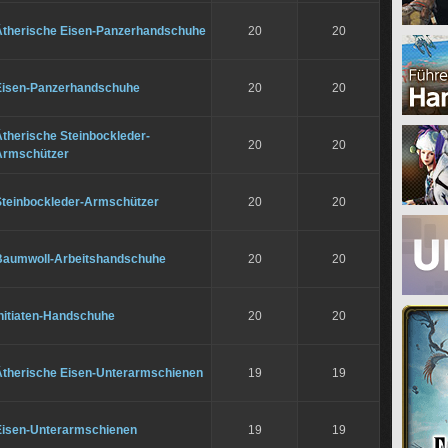
Ätherische Eisen-Panzerhandschuhe
20
20
Eisen-Panzerhandschuhe
20
20
therische Steinbockleder-
20
20
Armschützer
Steinbockleder-Armschützer
20
20
Baumwoll-Arbeitshandschuhe
20
20
Initiaten-Handschuhe
20
20
Ätherische Eisen-Unterarmschienen
19
19
Eisen-Unterarmschienen
19
19