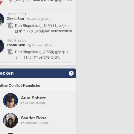
„nhetj“ (Zeromus) wurde gegründet.
Heute 22:01
Ginnu San
Valefor [Meteor]
Den Blogeintrag „私だけじゃない…
はず？ パクリの美学!“ veröffentlicht.
Heute 22:00
Yoshii Shin
Bahamut [Gaia]
Den Blogeintrag „7.55黄金オオヌ
シ リビング“ veröffentlicht.
decken
lline Conflict-Ranglisten
Aura Sphere
Zodiark [Light]
Scarlet Rose
Spriggan [Chaos]