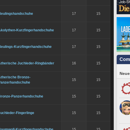
Neulingshandschuhe
17
15
Akolythen-Kurzfingerhandschuhe
17
15
Neulings-Kurzfingerhandschuhe
17
15
Com
Ätherische Juchleder-Ringbänder
16
15
Neues
Ätherische Bronze-
15
15
Panzerhandschuhe
Bronze-Panzerhandschuhe
15
15
uchleder-Fingerlinge
15
15
Baumwoll-Kurzfingerhandschuhe
15
15