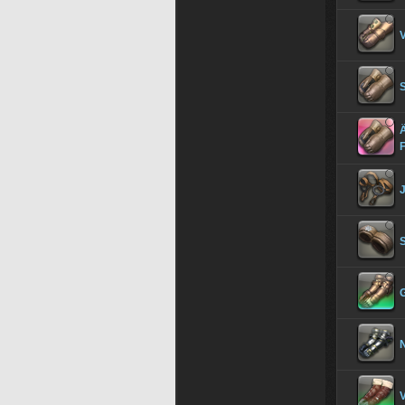
V
S
Ä
F
V