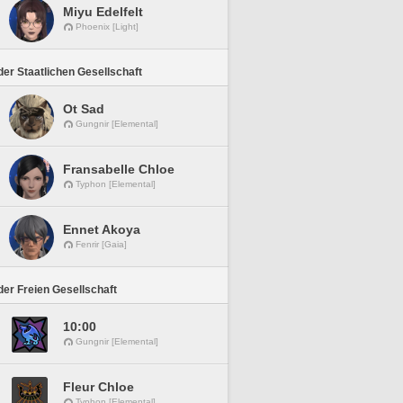
Miyu Edelfelt
Phoenix [Light]
er Staatlichen Gesellschaft
Ot Sad
Gungnir [Elemental]
Fransabelle Chloe
Typhon [Elemental]
Ennet Akoya
Fenrir [Gaia]
er Freien Gesellschaft
10:00
Gungnir [Elemental]
Fleur Chloe
Typhon [Elemental]