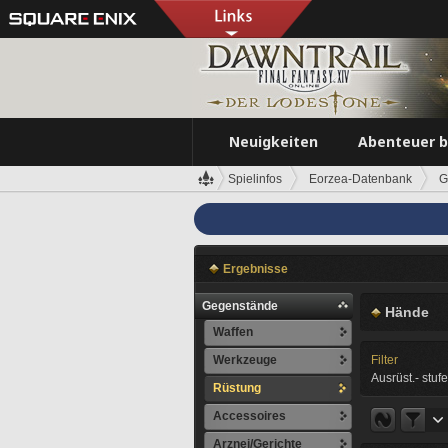
Neuigkeiten
Abenteuer 
Spielinfos
Eorzea-Datenbank
G
Ergebnisse
Gegenstände
Hände
Waffen
Werkzeuge
Filter
Ausrüst.- stufe
Rüstung
Accessoires
Arznei/Gerichte