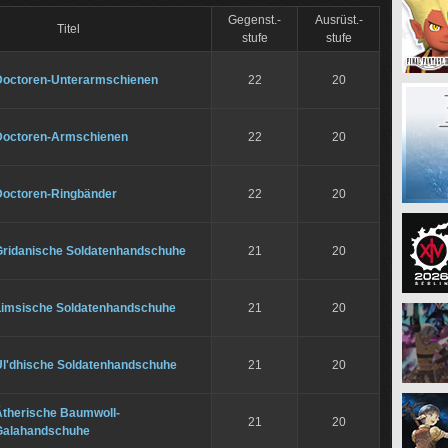
Gegenst.-
Ausrüst.-
Titel
stufe
stufe
Doctoren-Unterarmschienen
22
20
Doctoren-Armschienen
22
20
Doctoren-Ringbänder
22
20
Gridanische Soldatenhandschuhe
21
20
Limsische Soldatenhandschuhe
21
20
Ul'dhische Soldatenhandschuhe
21
20
Ätherische Baumwoll-
21
20
Galahandschuhe