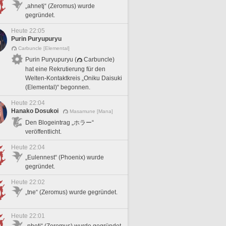
„ahnetj“ (Zeromus) wurde
gegründet.
Heute 22:05
Purin Puryupuryu
Carbuncle [Elemental]
Purin Puryupuryu (
Carbuncle)
hat eine Rekrutierung für den
Welten-Kontaktkreis „Oniku Daisuki
(Elemental)“ begonnen.
Heute 22:04
Hanako Dosukoi
Masamune [Mana]
Den Blogeintrag „ホラー“
veröffentlicht.
Heute 22:04
„Eulennest“ (Phoenix) wurde
gegründet.
Heute 22:02
„tne“ (Zeromus) wurde gegründet.
Heute 22:01