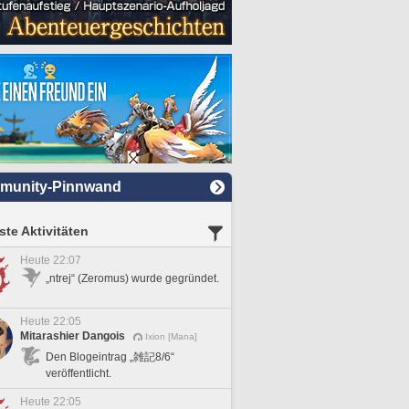
munity-Pinnwand
te Aktivitäten
Heute 22:07
„ntrej“ (Zeromus) wurde gegründet.
Heute 22:05
Mitarashier Dangois
Ixion [Mana]
Den Blogeintrag „雑記8/6“
veröffentlicht.
Heute 22:05