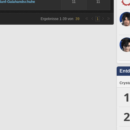
Hanf-Galahandschuhe
11
11
Ergebnisse
1
-
39
von
39
1
Ent
Crysta
1
2