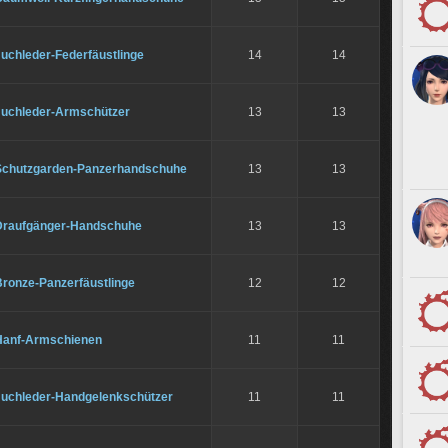
uchleder-Federfäustlinge
14
14
Juchleder-Armschützer
13
13
Schutzgarden-Panzerhandschuhe
13
13
Draufgänger-Handschuhe
13
13
Bronze-Panzerfäustlinge
12
12
Hanf-Armschienen
11
11
Juchleder-Handgelenkschützer
11
11