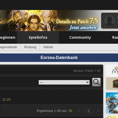
beginnen
Spielinfos
Community
Ra
egenstände
Rüstung
Hände
Eorzea-Datenbank
Version: Patch 7.55
 :
11-20
Ergebnisse
1
-
39
von
39
1