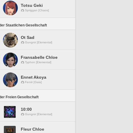
Totsu Geki
Spriggan [Chaos]
er Staatlichen Gesellschaft
Ot Sad
Gungnir [Elemental]
Fransabelle Chloe
Typhon [Elemental]
Ennet Akoya
Fenrir [Gaia]
er Freien Gesellschaft
10:00
Gungnir [Elemental]
Fleur Chloe