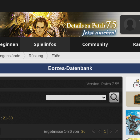
beginnen
Spielinfos
Community
Ra
egenstände
Rüstung
Füße
Eorzea-Datenbank
Version: Patch 7.55
 :
21-30
Ergebnisse
1
-
36
von
36
1