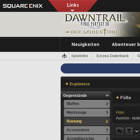
Neuigkeiten
Abenteuer 
Spielinfos
Eorzea-Datenbank
G
Ergebnisse
Gegenstände
Füße
Waffen
Werkzeuge
Filter
Ausrüst.- stufe
Rüstung
Accessoires
Arznei/Gerichte