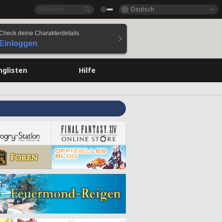
Deutsch
Check deine Charakterdetails
Einloggen
nglisten
Hilfe