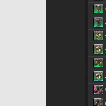
M
N
M
L