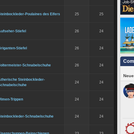
teinbockleder-Poulaines des Eifers
25
25
ufseher-Stiefel
26
24
riganten-Stiefel
26
24
Com
Foltermeister-Schnabelschuhe
26
24
Neues
therische Steinbockleder-
24
24
Schnabelschuhe
Ulmen-Trippen
24
24
Steinbockleder-Schnabelschuhe
24
24
Eisenschuppen-Beinschienen
23
23