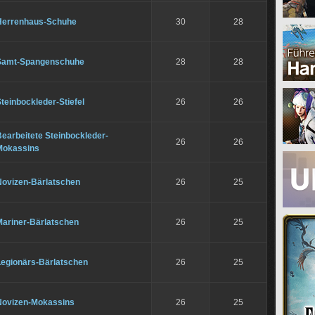
Herrenhaus-Schuhe
30
28
Samt-Spangenschuhe
28
28
teinbockleder-Stiefel
26
26
earbeitete Steinbockleder-
26
26
Mokassins
Novizen-Bärlatschen
26
25
Mariner-Bärlatschen
26
25
Legionärs-Bärlatschen
26
25
Novizen-Mokassins
26
25