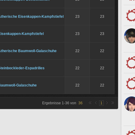
Ätherische Eisenkappen-Kampfstiefel
23
23
Eisenkappen-Kampfstiefel
23
23
Ätherische Baumwoll-Galaschuhe
22
22
teinbockleder-Espadrilles
22
22
Baumwoll-Galaschuhe
22
22
Ergebnisse
1
-
36
von
36
1