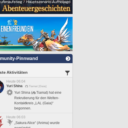
munity-Pinnwand
te Aktivitäten
Heute 06:04
Yuri Shina
Tiamat [Gaia]
Yuri Shina (
Tiamat) hat eine
Rekrutierung für den Welten-
Kontaktkreis „LAL (Gaia)“
begonnen.
Heute 06:03
„Sakura Alice“ (Anima) wurde