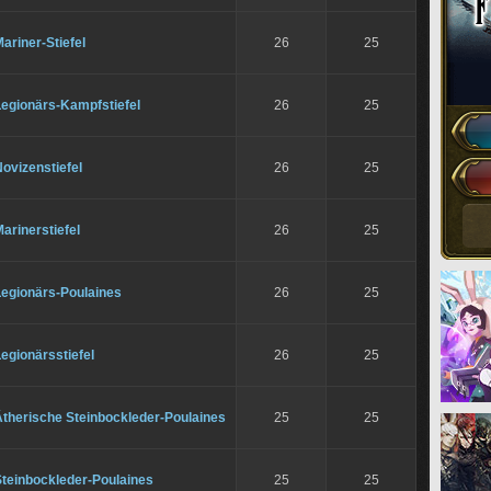
ariner-Stiefel
26
25
Legionärs-Kampfstiefel
26
25
ovizenstiefel
26
25
arinerstiefel
26
25
Legionärs-Poulaines
26
25
egionärsstiefel
26
25
Ätherische Steinbockleder-Poulaines
25
25
Steinbockleder-Poulaines
25
25