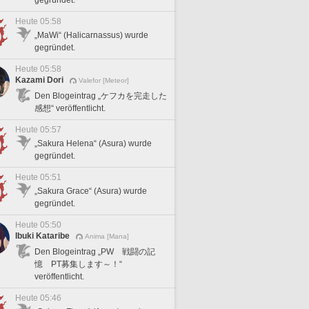
gegründet.
Heute 05:58
„MaWi“ (Halicarnassus) wurde
gegründet.
Heute 05:58
Kazami Dori
Valefor [Meteor]
Den Blogeintrag „ケフカを完走した
感想“ veröffentlicht.
Heute 05:57
„Sakura Helena“ (Asura) wurde
gegründet.
Heute 05:51
„Sakura Grace“ (Asura) wurde
gegründet.
Heute 05:50
Ibuki Kataribe
Anima [Mana]
Den Blogeintrag „PW 戦闘の記
憶 PT募集します～！“
veröffentlicht.
Heute 05:46