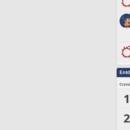
Ent
Crysta
1
2