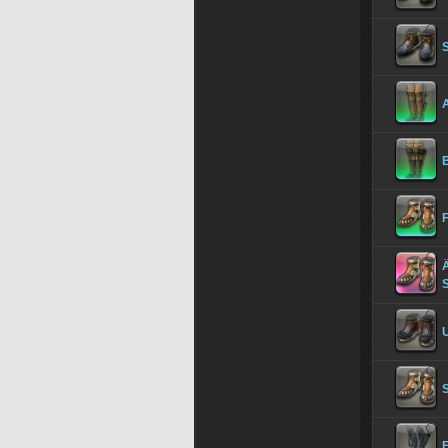
S
A
B
Ä