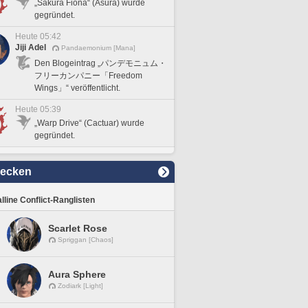
„Sakura Fiona“ (Asura) wurde
gegründet.
Heute 05:42
Jiji Adel
Pandaemonium [Mana]
Den Blogeintrag „パンデモニュム・
フリーカンパニー「Freedom
Wings」“ veröffentlicht.
Heute 05:39
„Warp Drive“ (Cactuar) wurde
gegründet.
decken
lline Conflict-Ranglisten
Scarlet Rose
Spriggan [Chaos]
Aura Sphere
Zodiark [Light]