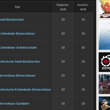
Gegenst.-
Ausrüst.-
Titel
stufe
stufe
Stahl-Bärlatschen
30
30
Krötenleder-Beinschützer
30
30
Krötenleder-Arbeitsschuhe
30
30
Ätherische Stahl-Bärlatschen
30
28
Herrenhaus-Beinschienen
30
28
Ätherische Krötenleder-Beinschützer
30
28
Herrenhaus-Sandalen
30
28