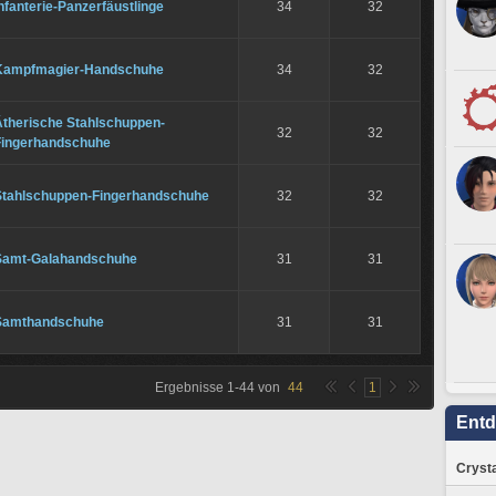
nfanterie-Panzerfäustlinge
34
32
Kampfmagier-Handschuhe
34
32
Ätherische Stahlschuppen-
32
32
Fingerhandschuhe
Stahlschuppen-Fingerhandschuhe
32
32
Samt-Galahandschuhe
31
31
Samthandschuhe
31
31
Ergebnisse
1
-
44
von
44
1
Ent
Crysta