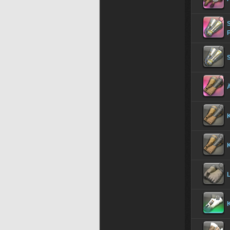
Ä
K
K