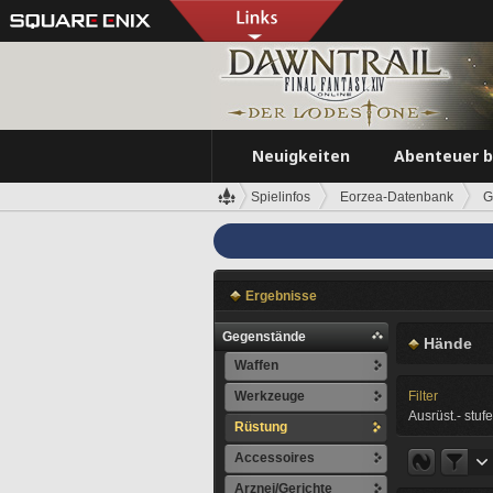
Neuigkeiten
Abenteuer 
Spielinfos
Eorzea-Datenbank
G
Ergebnisse
Gegenstände
Hände
Waffen
Werkzeuge
Filter
Ausrüst.- stufe
Rüstung
Accessoires
Arznei/Gerichte