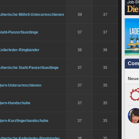
Ätherische Mithril-Unterarmschienen
39
37
tahl-Panzerfäustlinge
37
37
Keilerleder-Ringbänder
36
36
Com
therische Stahl-Panzerfäustlinge
37
35
Neues
Qarn-Unterarmschienen
37
35
Qarn-Handschuhe
37
35
Qarn-Kurzfingerhandschuhe
37
35
Ätherische Keilerleder-Ringbänder
36
35