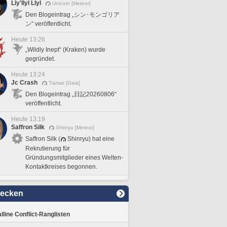
Lly'llyl Llyl
Unicorn [Meteor]
Den Blogeintrag „シン･モンゴリア
ン“ veröffentlicht.
Heute 13:26
„Wildly Inept“ (Kraken) wurde
gegründet.
Heute 13:24
Jc Crash
Tiamat [Gaia]
Den Blogeintrag „日記20260806“
veröffentlicht.
Heute 13:19
Saffron Silk
Shinryu [Meteor]
Saffron Silk (
Shinryu) hat eine
Rekrutierung für
Gründungsmitglieder eines Welten-
Kontaktkreises begonnen.
decken
lline Conflict-Ranglisten