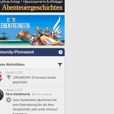
munity-Pinnwand
te Aktivitäten
Heute 13:37
„DRUMOON“ (Chocobo) wurde
gegründet.
Heute 13:37
Sara Santamaria
Anima [Mana]
Sara Santamaria (
Anima) hat
eine Rekrutierung für die freie
Gesellschaft „with smile (Anima)“
begonnen.