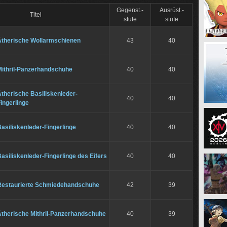
Gegenst.-
Ausrüst.-
Titel
stufe
stufe
Ätherische Wollarmschienen
43
40
Mithril-Panzerhandschuhe
40
40
therische Basiliskenleder-
40
40
ingerlinge
asiliskenleder-Fingerlinge
40
40
asiliskenleder-Fingerlinge des Eifers
40
40
Restaurierte Schmiedehandschuhe
42
39
Ätherische Mithril-Panzerhandschuhe
40
39