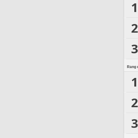
1
2
3
Rang d
1
2
3