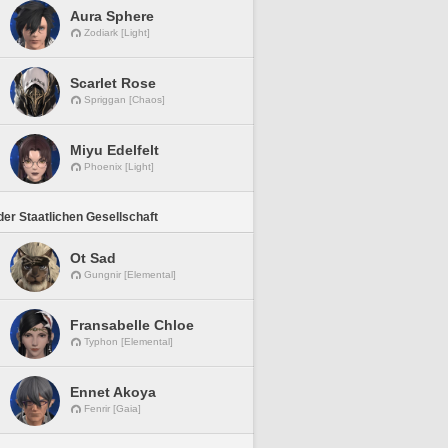
Aura Sphere
Zodiark [Light]
Scarlet Rose
Spriggan [Chaos]
Miyu Edelfelt
Phoenix [Light]
er Staatlichen Gesellschaft
Ot Sad
Gungnir [Elemental]
Fransabelle Chloe
Typhon [Elemental]
Ennet Akoya
Fenrir [Gaia]