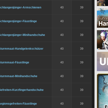
Schlangenjünger-Armschienen
40
39
Schlangenjünger-Fäustlinge
40
39
Schlangenjünger-Minihandschuhe
40
39
Sturmmaat-Handgelenkschützer
40
39
Sturmmaat-Fäustlinge
40
39
Sturmmaat-Minihandschuhe
40
39
Gefreiten-Kurzfingerhandschuhe
40
39
egionsgefreiten-Fäustlinge
40
39