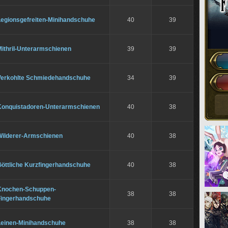
Legionsgefreiten-Minihandschuhe
40
39
Mithril-Unterarmschienen
39
39
Verkohlte Schmiedehandschuhe
34
39
Konquistadoren-Unterarmschienen
40
38
Wilderer-Armschienen
40
38
Göttliche Kurzfingerhandschuhe
40
38
Knochen-Schuppen-
38
38
Fingerhandschuhe
Leinen-Minihandschuhe
38
38