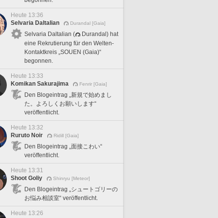
Heute 13:36
Selvaria Daltalian
Durandal [Gaia]
Selvaria Daltalian (
Durandal) hat
eine Rekrutierung für den Welten-
Kontaktkreis „SOUEN (Gaia)“
begonnen.
Heute 13:33
Komikan Sakurajima
Fenrir [Gaia]
Den Blogeintrag „新規で始めまし
た。よろしくお願いします“
veröffentlicht.
Heute 13:32
Ruruto Noir
Ridill [Gaia]
Den Blogeintrag „面接こわい“
veröffentlicht.
Heute 13:31
Shoot Goliy
Shinryu [Meteor]
Den Blogeintrag „シュートゴリーの
お悩み相談室“ veröffentlicht.
Heute 13:26