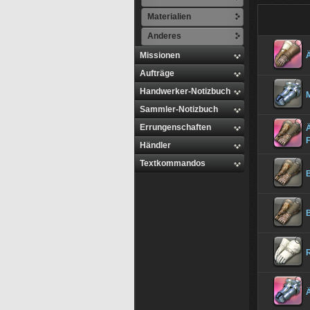
Materialien
Anderes
Missionen
Aufträge
Handwerker-Notizbuch
Sammler-Notizbuch
Errungenschaften
Ä
F
Händler
Textkommandos
B
B