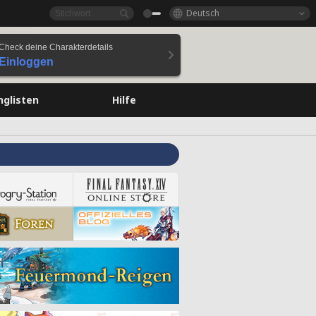
Deutsch
Check deine Charakterdetails
Einloggen
nglisten
Hilfe