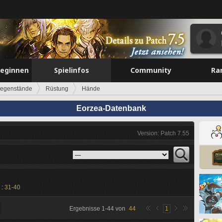
beginnen
Spielinfos
Community
Ra
egenstände
Rüstung
Hände
Eorzea-Datenbank
Version: Patch 7.55
 :
31-40
Ergebnisse
1
-
44
von
44
1