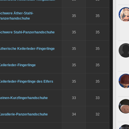
Schwere Äther-Stahl-
35
35
Panzerhandschuhe
Schwere Stahl-Panzerhandschuhe
35
35
therische Keilerleder-Fingerlinge
35
35
eilerleder-Fingerlinge
35
35
eilerleder-Fingerlinge des Eifers
35
35
Leinen-Kurzfingerhandschuhe
33
33
Kavallerie-Panzerhandschuhe
34
32