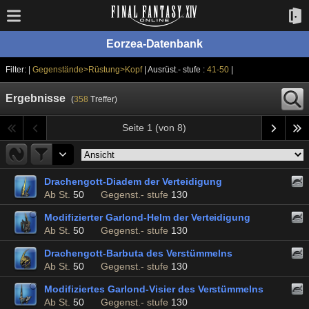
Eorzea-Datenbank
Filter: |
Gegenstände>Rüstung>Kopf
| Ausrüst.- stufe :
41-50
|
Ergebnisse
(
358
Treffer)
Seite 1 (von 8)
Drachengott-Diadem der Verteidigung
Ab St.
50
Gegenst.- stufe
130
Modifizierter Garlond-Helm der Verteidigung
Ab St.
50
Gegenst.- stufe
130
Drachengott-Barbuta des Verstümmelns
Ab St.
50
Gegenst.- stufe
130
Modifiziertes Garlond-Visier des Verstümmelns
Ab St.
50
Gegenst.- stufe
130