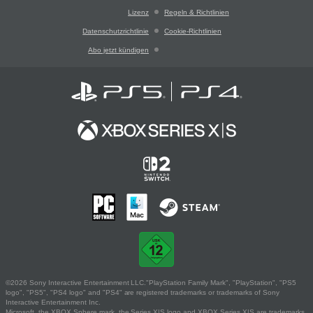
Lizenz
Regeln & Richtlinien
Datenschutzrichtlinie
Cookie-Richtlinien
Abo jetzt kündigen
©2026 Sony Interactive Entertainment LLC."PlayStation Family Mark", "PlayStation", "PS5
logo", "PS5", "PS4 logo" and "PS4" are registered trademarks or trademarks of Sony
Interactive Entertainment Inc.
Microsoft, the XBOX Sphere mark, the Series X|S logo and XBOX Series X|S are trademarks