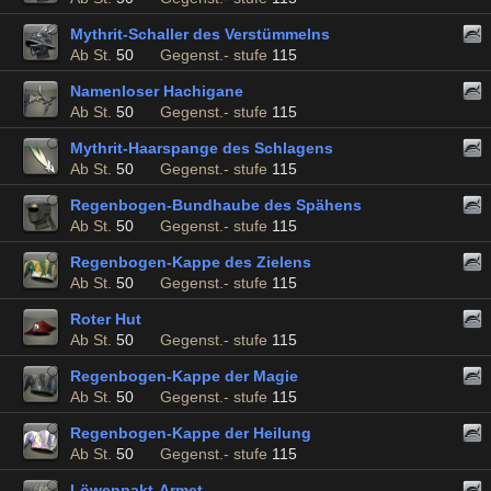
Mythrit-Schaller des Verstümmelns
Ab St.
50
Gegenst.- stufe
115
Namenloser Hachigane
Ab St.
50
Gegenst.- stufe
115
Mythrit-Haarspange des Schlagens
Ab St.
50
Gegenst.- stufe
115
Regenbogen-Bundhaube des Spähens
Ab St.
50
Gegenst.- stufe
115
Regenbogen-Kappe des Zielens
Ab St.
50
Gegenst.- stufe
115
Roter Hut
Ab St.
50
Gegenst.- stufe
115
Regenbogen-Kappe der Magie
Ab St.
50
Gegenst.- stufe
115
Regenbogen-Kappe der Heilung
Ab St.
50
Gegenst.- stufe
115
Löwenpakt-Armet