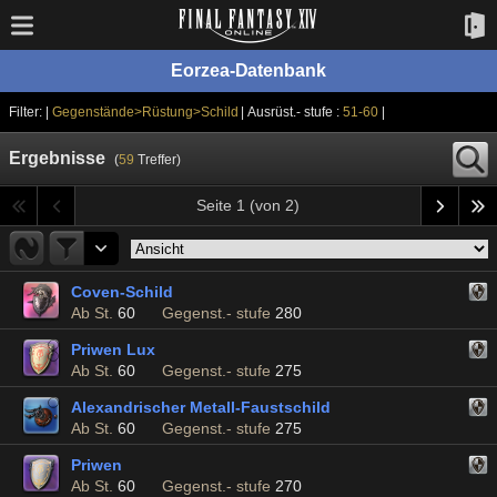
Eorzea-Datenbank
Filter: |
Gegenstände>Rüstung>Schild
| Ausrüst.- stufe :
51-60
|
Ergebnisse
(
59
Treffer)
Seite 1 (von 2)
Coven-Schild
Ab St.
60
Gegenst.- stufe
280
Priwen Lux
Ab St.
60
Gegenst.- stufe
275
Alexandrischer Metall-Faustschild
Ab St.
60
Gegenst.- stufe
275
Priwen
Ab St.
60
Gegenst.- stufe
270