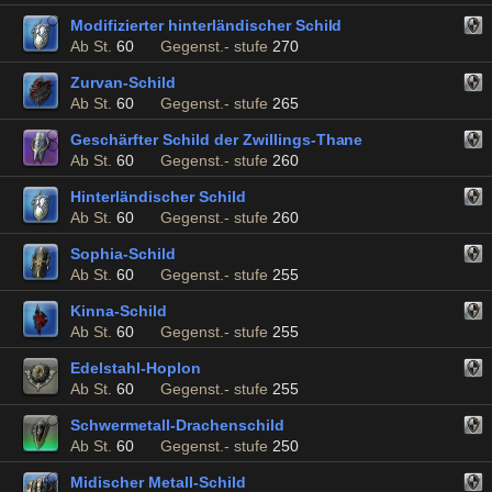
Modifizierter hinterländischer Schild
Ab St.
60
Gegenst.- stufe
270
Zurvan-Schild
Ab St.
60
Gegenst.- stufe
265
Geschärfter Schild der Zwillings-Thane
Ab St.
60
Gegenst.- stufe
260
Hinterländischer Schild
Ab St.
60
Gegenst.- stufe
260
Sophia-Schild
Ab St.
60
Gegenst.- stufe
255
Kinna-Schild
Ab St.
60
Gegenst.- stufe
255
Edelstahl-Hoplon
Ab St.
60
Gegenst.- stufe
255
Schwermetall-Drachenschild
Ab St.
60
Gegenst.- stufe
250
Midischer Metall-Schild