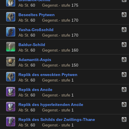
Ab St.
60
Gegenst.- stufe
175
Beseeltes Prytwen
Ab St.
60
Gegenst.- stufe
170
Yasha-Großschild
Ab St.
60
Gegenst.- stufe
170
Baldur-Schild
Ab St.
60
Gegenst.- stufe
160
Adamantit-Aspis
Ab St.
60
Gegenst.- stufe
150
Replik des erweckten Prytwen
Ab St.
60
Gegenst.- stufe
1
Replik des Ancile
Ab St.
60
Gegenst.- stufe
1
Replik des hyperleitenden Ancile
Ab St.
60
Gegenst.- stufe
1
Replik des Schilds der Zwillings-Thane
Ab St.
60
Gegenst.- stufe
1