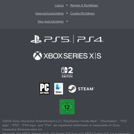
Lizenz
Regeln & Richtlinien
Datenschutzrichtlinie
Cookie-Richtlinien
Abo jetzt kündigen
©2026 Sony Interactive Entertainment LLC."PlayStation Family Mark", "PlayStation", "PS5
logo", "PS5", "PS4 logo" and "PS4" are registered trademarks or trademarks of Sony
Interactive Entertainment Inc.
Microsoft, the XBOX Sphere mark, the Series X|S logo and XBOX Series X|S are trademarks