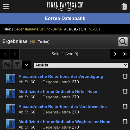
Eorzea-Datenbank
Filter: |
Gegenstände>Rüstung>Beine
| Ausrüst.- stufe :
51-60
|
Ergebnisse
(
401
Treffer)
Seite 1 (von 9)
Alexandrische Reiterhose der Verteidigung
Ab St.
60
Gegenst.- stufe
270
Modifizierte hinterländische Hüter-Hose
Ab St.
60
Gegenst.- stufe
270
Alexandrische Reiterhose des Verstümmelns
Ab St.
60
Gegenst.- stufe
270
Modifizierte hinterländische Wegbereiter-Hose
Ab St.
60
Gegenst.- stufe
270