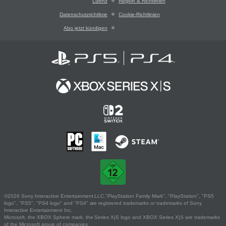
Lizenz
Regeln & Richtlinien
Datenschutzrichtlinie
Cookie-Richtlinien
Abo jetzt kündigen
©2026 Sony Interactive Entertainment LLC."PlayStation Family Mark", "PlayStation", "PS5
logo", "PS5", "PS4 logo" and "PS4" are registered trademarks or trademarks of Sony
Interactive Entertainment Inc.
Microsoft, the XBOX Sphere mark, the Series X|S logo and XBOX Series X|S are trademarks
of the Microsoft group of companies.