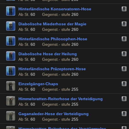
Hinterländische Konservatoren-Hose
Ab St.
60
Gegenst.- stufe
260
Diabolische Miederhose der Magie
Ab St.
60
Gegenst.- stufe
260
Hinterländische Philosophen-Hose
Ab St.
60
Gegenst.- stufe
260
Diabolische Hose der Heilung
Ab St.
60
Gegenst.- stufe
260
Hinterländische Präzeptoren-Hose
Ab St.
60
Gegenst.- stufe
260
Einzelgänger-Chaps
Ab St.
60
Gegenst.- stufe
255
Himmelsratten-Reiterhose der Verteidigung
Ab St.
60
Gegenst.- stufe
255
Gaganaleder-Hose der Verteidigung
Ab St.
60
Gegenst.- stufe
255
Himmelsratten-Reiterhose des Verstümmelns